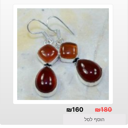
₪
160
₪
180
המחיר
המחיר
הוסף לסל
הנוכחי
המקורי