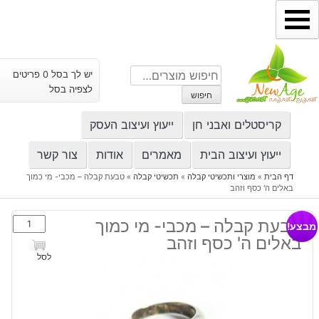
ילוג
תוכן
חיפוש
יש לך בסל 0 פריטים
עבור:
לצפיה בסל
חיפוש
קריסטלים ואבני חן
ייעוץ ועיצוב העסק
ייעוץ ועיצוב הבית
מאמרים
אודות
צור קשר
דף הבית
»
מוצרי ותכשיטי קבלה
»
תכשיטי קבלה
»
טבעת קבלה – מכבי- מי כמוך
באלים ה' כסף וזהב
כמות
טבעת קבלה – מכבי- מי כמוך
מבצע!
של
באלים ה' כסף וזהב
טבעת
לסל
קבלה
-
מכבי-