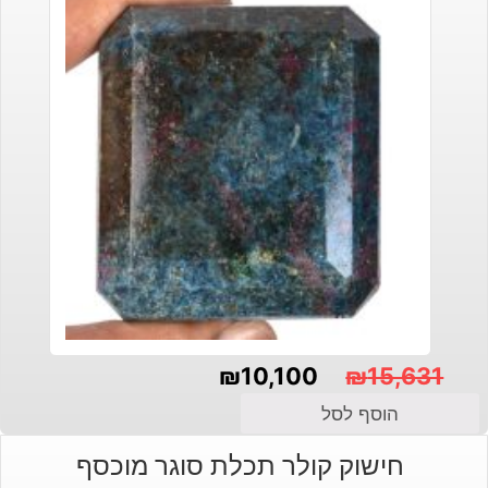
₪
10,100
₪
15,631
המחיר
המחיר
הוסף לסל
הנוכחי
המקורי
חישוק קולר תכלת סוגר מוכסף
היה:
הוא: