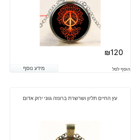
וזהב
₪
120
מידע נוסף
מידע נוסף
הוסף לסל
עץ החיים תליון ושרשרת ברונזה גווני ירוק אדום