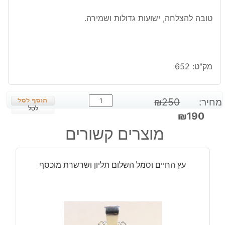
טובה להצלחה, ישועות גדולות ושמירה.
מק"ט:
652
כמות
מחיר:
250
₪
של
לסל
המחיר
המחיר
₪
190
טבעת
המקורי
הנוכחי
מוצרים קשורים
קבלה
היה:
הוא:
-
₪190.
₪250.
מכבי-
עץ החיים וסמל השלום תליון ושרשרת מוכסף
מי
כמוך
באלים
ה'
כסף