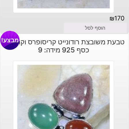
₪
170
הוסף לסל
מבצע!
טבעת משובצת רודונייט קריסופרס וקרנליאן
כסף 925 מידה: 9