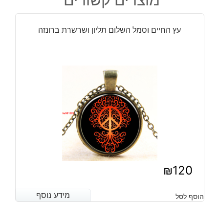
-
סמל
עץ החיים וסמל השלום תליון ושרשרת ברונזה
מצרי
קדום
פלא
החיים
תליון
ושרשרת
מוכסף
₪
120
מידע נוסף
מידע נוסף
הוסף לסל