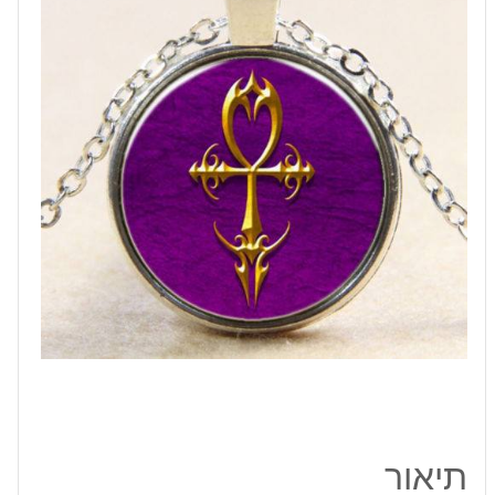
מצרי
קדום
פלא
החיים
תליון
ושרשרת
מוכסף
תיאור