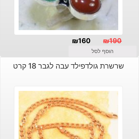
₪
160
₪
190
המחיר
המחיר
הוסף לסל
הנוכחי
המקורי
שרשרת גולדפילד עבה לגבר 18 קרט
היה:
הוא:
₪190.
₪160.