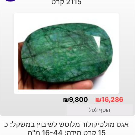
2115 קרט
₪
9,800
₪
16,286
המחיר
המחיר
הוסף לסל
הנוכחי
המקורי
אגט מולטיקולור מלוטש לשיבוץ במשקל: כ
היה:
הוא:
15 קרט מידה: 16-44 מ"מ