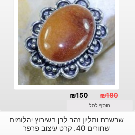
₪
150
₪
180
המחיר
המחיר
הוסף לסל
הנוכחי
המקורי
שרשרת ותליון זהב לבן בשיבוץ יהלומים
היה:
הוא:
שחורים 40. קרט עיצוב פרפר
₪180.
₪150.