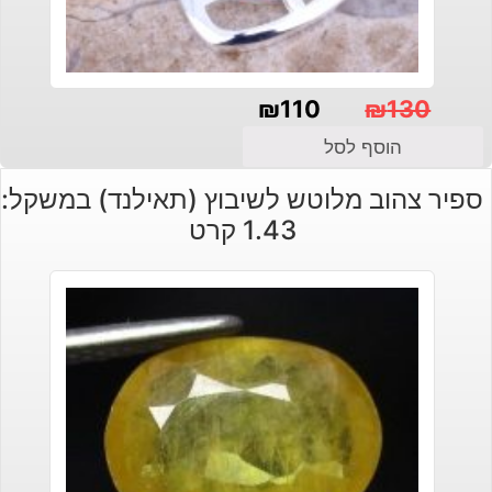
₪
110
₪
130
המחיר
המחיר
הוסף לסל
הנוכחי
המקורי
ספיר צהוב מלוטש לשיבוץ (תאילנד) במשקל:
היה:
הוא:
1.43 קרט
₪130.
₪110.