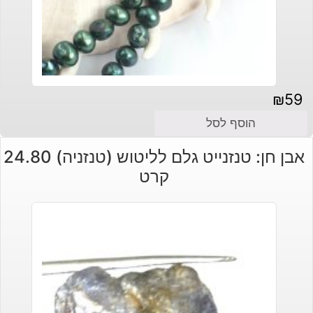
₪
59
הוסף לסל
אבן חן: טנזנייט גלם לליטוש (טנזניה) 24.80
קרט