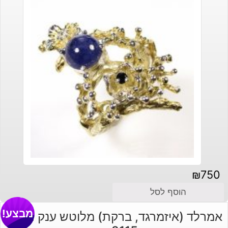
₪
750
הוסף לסל
מבצע!
אמרלד (איזמרגד, ברקת) מלוטש ענק תעודה