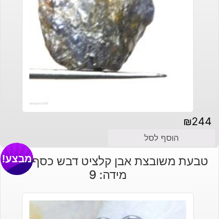
₪
244
הוסף לסל
מבצע!
טבעת משובצת אבן קלציט דבש כסף 925
מידה: 9