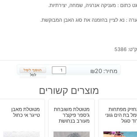
ט כתום : מעניקה אנרגיה, שמחה, יצירתיות.
רה : נא לציין בהזמנה את סוג האבן המבוקשת.
"ט:
5386
כמות
מחיר:
20
₪
של
לסל
מחזיק
מוצרים קשורים
מפתחות
מאבן
אוונטורין
זיק מפתחות
מטוטלת משובחת
מטוטלת מאבן
ירוק,
ל בת הים גווני
ג'ספר פיקצ'ר
טייגר אי כחול
אגט
וד סגול
מעורב בנחושת
כחול
או