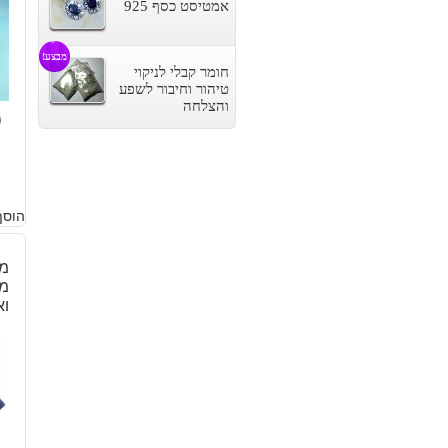
אמטיסט כסף 925
מבצע!
חומר קבלי לניקוי
טיהור וחיבור לשפע
והצלחה
0
הוסף
מח
מא
וא