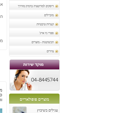
אג
דיסקים למדיטציה בדמיון מודרך
מוביילים
הע
קערות טיבטיות
ספרי ניו אייג'
מק
תכשיטנות - מוצרים
ציורים
מח
סמ
מוצרים פופולאריים
ור
עגילים בשיבוץ