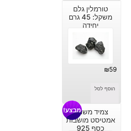
היה:
הוא:
טורמלין גלם
₪640.
₪310.
משקל: 45 גרם
יחידה
₪
59
הוסף לסל
מבצע!
צמיד משובץ
אמטיסט מושבות
כסף 925