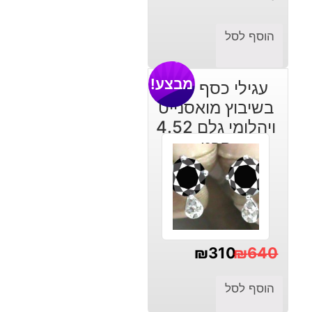
הוסף לסל
מבצע!
עגילי כסף 925
בשיבוץ מואסנייט
ויהלומי גלם 4.52
קרט
₪
310
₪
640
המחיר
המחיר
הוסף לסל
הנוכחי
המקורי