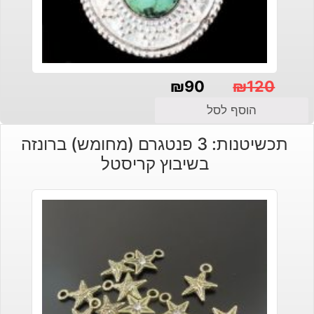
₪
90
₪
120
המחיר
המחיר
הוסף לסל
הנוכחי
המקורי
תכשיטנות: 3 פנטגרם (מחומש) ברונזה
היה:
הוא:
בשיבוץ קריסטל
₪120.
₪90.