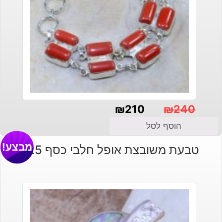
₪
210
₪
240
המחיר
המחיר
הוסף לסל
הנוכחי
המקורי
מבצע!
טבעת משובצת אופל חלבי כסף 925
היה:
הוא:
₪240.
₪210.