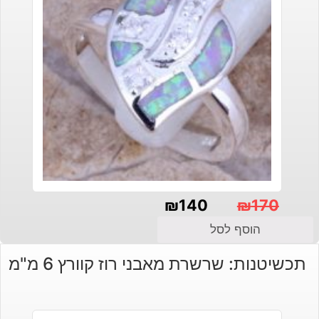
₪
140
₪
170
המחיר
המחיר
הוסף לסל
הנוכחי
המקורי
תכשיטנות: שרשרת מאבני רוז קוורץ 6 מ"מ
היה:
הוא:
₪140.
₪170.