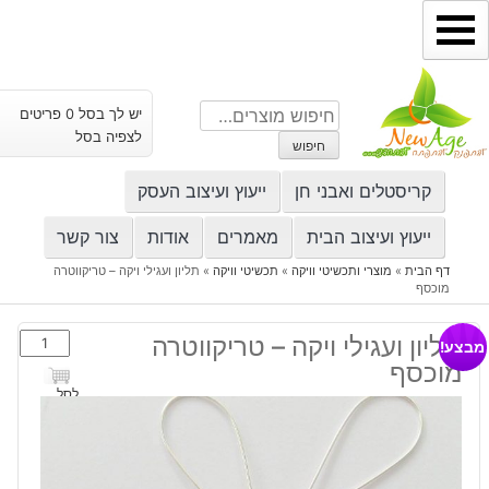
ילוג
תוכן
חיפוש
יש לך בסל 0 פריטים
עבור:
לצפיה בסל
חיפוש
קריסטלים ואבני חן
ייעוץ ועיצוב העסק
ייעוץ ועיצוב הבית
מאמרים
אודות
צור קשר
דף הבית
»
מוצרי ותכשיטי וויקה
»
תכשיטי וויקה
»
תליון ועגילי ויקה – טריקווטרה
מוכסף
כמות
תליון ועגילי ויקה – טריקווטרה
מבצע!
של
מוכסף
תליון
לסל
ועגילי
ויקה
-