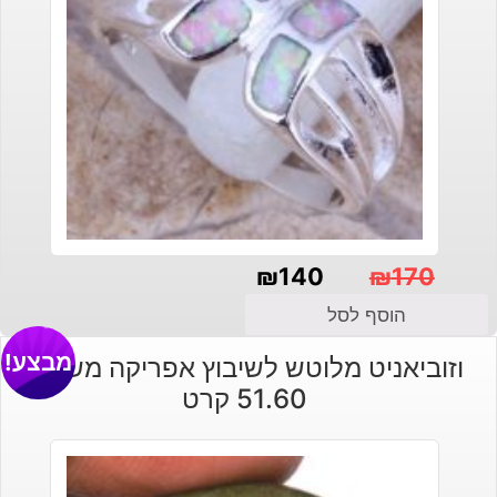
₪
140
₪
170
המחיר
המחיר
הוסף לסל
הנוכחי
המקורי
מבצע!
וזוביאניט מלוטש לשיבוץ אפריקה משקל:
היה:
הוא:
51.60 קרט
₪140.
₪170.