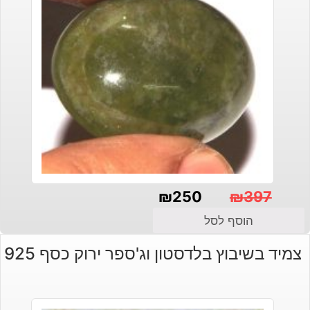
₪
250
₪
397
המחיר
המחיר
הוסף לסל
הנוכחי
המקורי
צמיד בשיבוץ בלדסטון וג'ספר ירוק כסף 925
היה:
הוא:
₪250.
₪397.