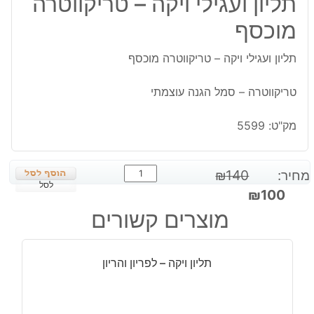
תליון ועגילי ויקה – טריקווטרה
מוכסף
תליון ועגילי ויקה – טריקווטרה מוכסף
טריקווטרה – סמל הגנה עוצמתי
מק"ט:
5599
כמות
מחיר:
140
₪
של
לסל
המחיר
המחיר
₪
100
תליון
המקורי
הנוכחי
מוצרים קשורים
ועגילי
היה:
הוא:
ויקה
₪100.
₪140.
-
תליון ויקה – לפריון והריון
טריקווטרה
מוכסף