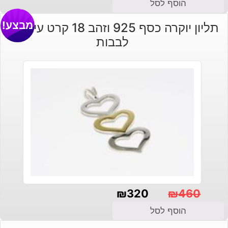
המחיר
המחיר
הוסף לסל
הנוכחי
המקורי
מבצע!
תליון יוקרה כסף 925 וזהב 18 קרט עיצוב 3
היה:
הוא:
לבבות
₪690.
₪590.
₪
320
₪
460
המחיר
המחיר
הוסף לסל
הנוכחי
המקורי