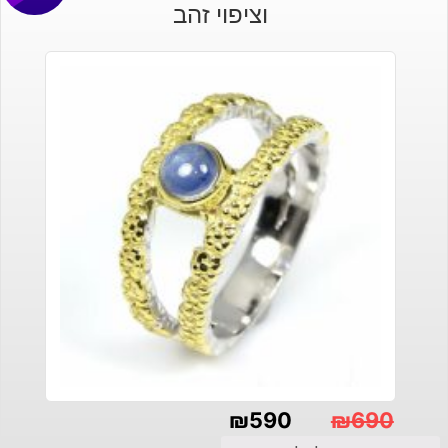
וציפוי זהב
₪
590
₪
690