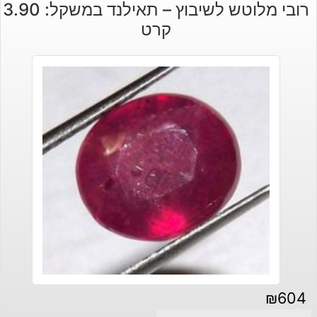
רובי מלוטש לשיבוץ – תאילנד במשקל: 3.90
היה:
הוא:
קרט
₪460.
₪320.
₪
604