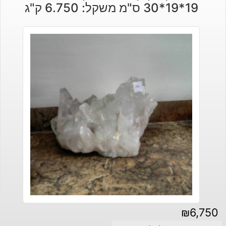
19*19*30 ס"מ משקל: 6.750 ק"ג
₪
6,750