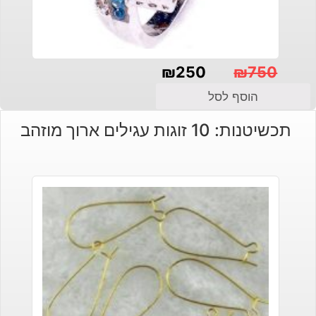
₪
250
₪
750
המחיר
המחיר
הוסף לסל
הנוכחי
המקורי
תכשיטנות: 10 זוגות עגילים ארוך מוזהב
היה:
הוא:
₪250.
₪750.