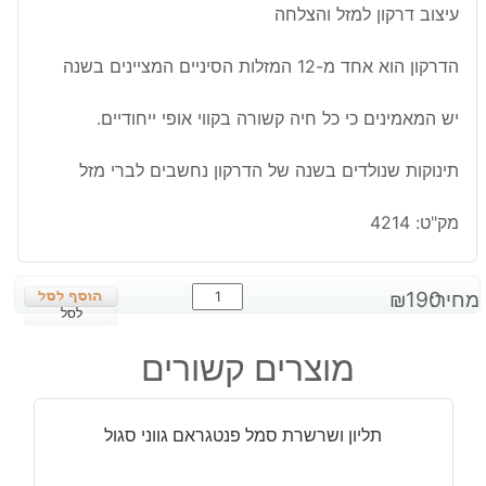
עיצוב דרקון למזל והצלחה
הדרקון הוא אחד מ-12 המזלות הסיניים המציינים בשנה
יש המאמינים כי כל חיה קשורה בקווי אופי ייחודיים.
תינוקות שנולדים בשנה של הדרקון נחשבים לברי מזל
מק"ט:
4214
כמות
מחיר:
190
₪
של
לסל
צמיד
מוצרים קשורים
כסף
925
עיצוב
תליון ושרשרת סמל פנטגראם גווני סגול
דרקון