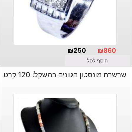
₪
250
₪
860
המחיר
המחיר
הוסף לסל
הנוכחי
המקורי
שרשרת מונסטון בגוונים במשקל: 120 קרט
היה:
הוא:
₪860.
₪250.