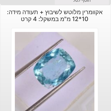
הוסף לסל
הנוכחי
המקורי
אקוומרין מלוטש לשיבוץ + תעודה מידה:
היה:
הוא:
10*12 מ"מ במשקל: 4 קרט
₪120.
₪90.