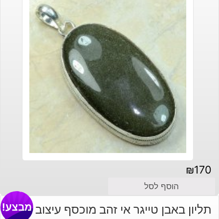
₪
170
הוסף לסל
מבצע!
תליון באבן טייגר אי זהב מוכסף עיצוב מיוחד