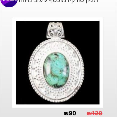
₪
90
₪
120