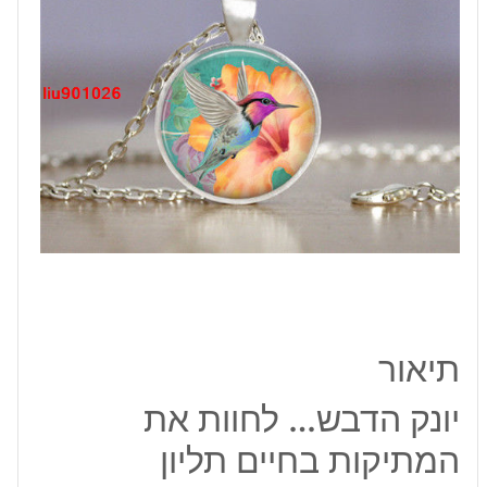
המתיקות
בחיים
תליון
ושרשרת
מוכסף
תיאור
יונק הדבש… לחוות את
המתיקות בחיים תליון