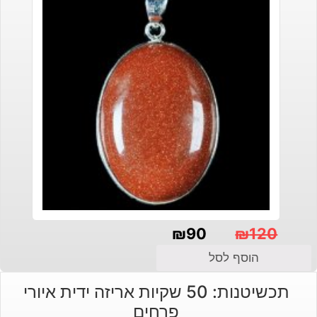
₪
90
₪
120
המחיר
המחיר
הוסף לסל
הנוכחי
המקורי
תכשיטנות: 50 שקיות אריזה ידית איורי
היה:
הוא:
פרחים