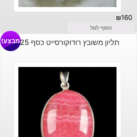
₪
160
הוסף לסל
מבצע!
תליון משובץ רודוקורסייט כסף 925