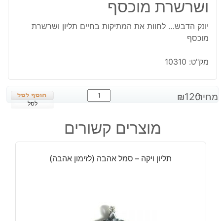
ושרשרת מוכסף
יונק הדבש… לחוות את המתיקות בחיים תליון ושרשרת
מוכסף
מק"ט:
10310
כמות
מחיר:
120
₪
של
לסל
יונק
מוצרים קשורים
הדבש...
לחוות
את
תליון ויקה – סמל אהבה (לזימון אהבה)
המתיקות
בחיים
תליון
ושרשרת
מוכסף