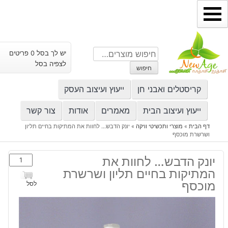
ילוג
תוכן
חיפוש
יש לך בסל 0 פריטים
עבור:
לצפיה בסל
חיפוש
קריסטלים ואבני חן
ייעוץ ועיצוב העסק
ייעוץ ועיצוב הבית
מאמרים
אודות
צור קשר
דף הבית
»
מוצרי ותכשיטי וויקה
»
יונק הדבש… לחוות את המתיקות בחיים תליון
ושרשרת מוכסף
כמות
יונק הדבש… לחוות את
של
המתיקות בחיים תליון ושרשרת
יונק
מוכסף
לסל
הדבש...
לחוות
את