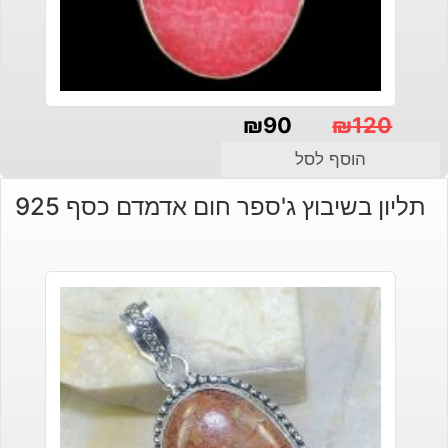
₪
90
₪
120
המחיר
המחיר
הוסף לסל
הנוכחי
המקורי
תליון בשיבוץ ג'ספר חום אדמדם כסף 925
היה:
הוא:
₪120.
₪90.