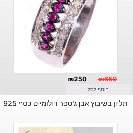
₪
250
₪
650
המחיר
המחיר
הוסף לסל
הנוכחי
המקורי
תליון בשיבוץ אבן ג'ספר דולומייט כסף 925
היה:
הוא:
₪650.
₪250.