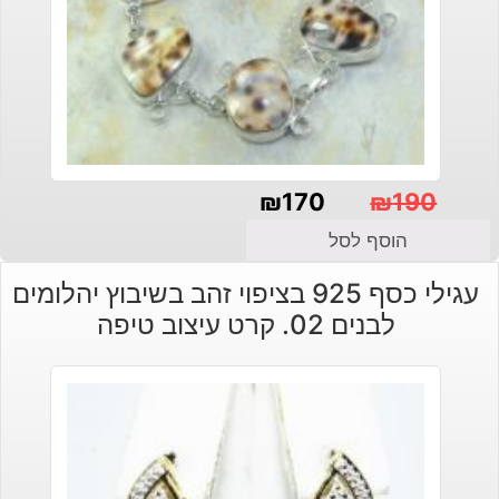
₪
170
₪
190
המחיר
המחיר
הוסף לסל
הנוכחי
המקורי
עגילי כסף 925 בציפוי זהב בשיבוץ יהלומים
היה:
הוא:
לבנים 02. קרט עיצוב טיפה
₪190.
₪170.