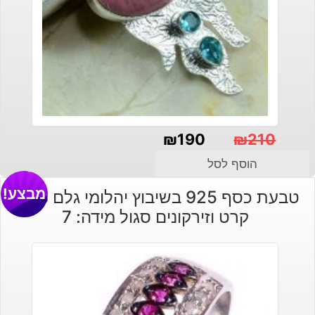
₪
190
₪
210
המחיר
המחיר
הוסף לסל
הנוכחי
המקורי
מבצע!
טבעת כסף 925 בשיבוץ יהלומי גלם 0.58
היה:
הוא:
קרט וזירקונים סגול מידה: 7
₪210.
₪190.