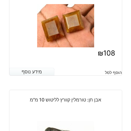
3*4
מ"מ
במשקל:
3.70
קרט
₪
108
מידע נוסף
מידע נוסף
הוסף לסל
אבן חן: טורמלין קוורץ לליטוש 10 מ"מ