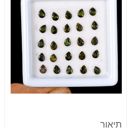
מלוטש
לשיבוץ
מידה:
3*4
מ"מ
במשקל:
3.70
קרט
תיאור