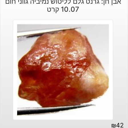
אבן חן: גרנט גלם לליטוש נמיביה גווני חום
10.07 קרט
₪
42