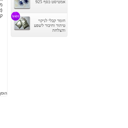
אמטיסט כסף 925
מל
ק
מבצע!
חומר קבלי לניקוי
טיהור וחיבור לשפע
והצלחה
5
הוסף