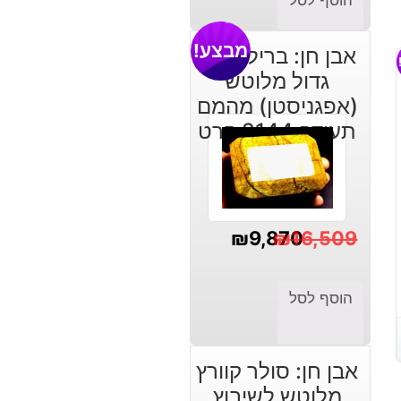
הוסף לסל
מבצע!
אבן חן: בריל צהוב
גדול מלוטש
(אפגניסטן) מהמם
תעודה 2144 קרט
₪
9,870
₪
16,509
המחיר
המחיר
הנוכחי
המקורי
הוסף לסל
היה:
הוא:
₪16,509.
₪9,870.
אבן חן: סולר קוורץ
מלוטש לשיבוץ