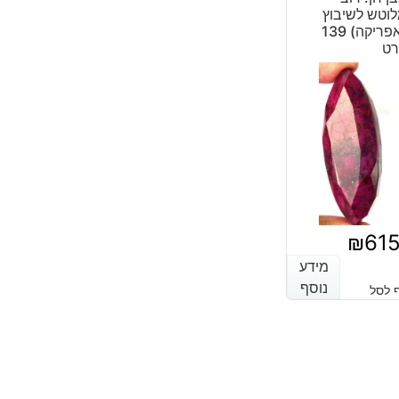
₪866.
₪587.
וטש לשיבוץ
(אפריקה) 139
רט
₪
61
מידע
מידע
נוסף
נוסף
 לסל