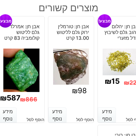
רוז
מוצרים קשורים
קוורץ
מלוטש
מבצע!
מבצע!
לשיבוץ
ן חן: יהלום
אבן חן: טורמלין
אבן חן: אמרלד
ליטוש
וב גלם לשיבוץ
ירוק גלם לליטוש
גלם לליטוש
אובל
דל מזערי
13.00 קרט
קולומביה 83 קרט
במשקל:
כ
5
גרם
₪
15
₪
2
₪
98
מחיר
מחיר
₪
587
₪
866
נוכחי
מקורי
המחיר
המחיר
מידע
מידע
מידע
מידע
מידע
מידע
יה:
וא:
הנוכחי
המקורי
נוסף
נוסף
נוסף
נוסף
נוסף
נוסף
 לסל
הוסף לסל
הוסף לסל
₪22
₪15
היה:
הוא:
ן חן: רובי