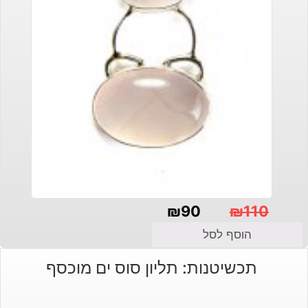
₪
90
₪
110
המחיר
המחיר
הוסף לסל
הנוכחי
המקורי
תכשיטנות: תליון סוס ים מוכסף
היה:
הוא:
₪110.
₪90.