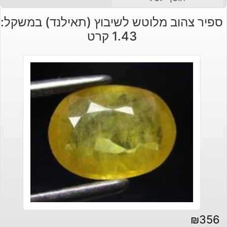
ספיר צהוב מלוטש לשיבוץ (תאילנד) במשקל:
1.43 קרט
₪
356