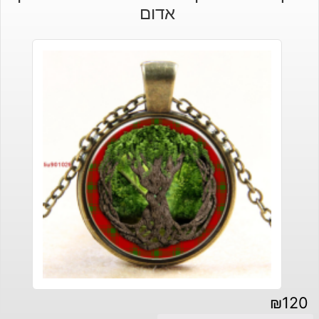
אדום
₪
120