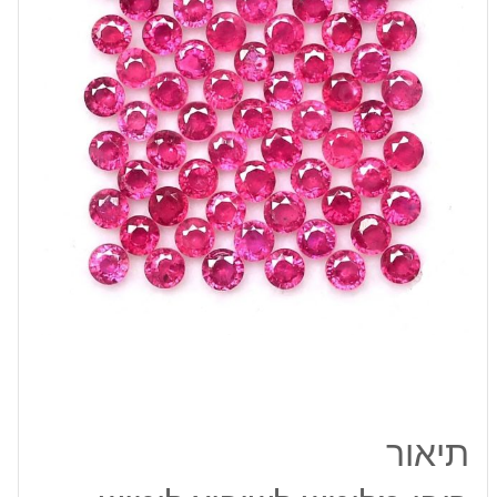
יהלום
במידה:
4
מ"מ
תיאור