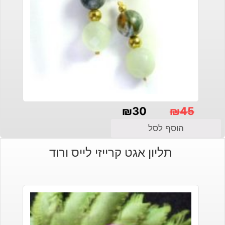
₪
30
₪
45
המחיר
המחיר
הוסף לסל
הנוכחי
המקורי
תליון אגט קרייזי לייס ורוד
היה:
הוא:
₪30.
₪45.