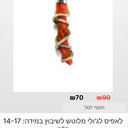
₪
70
₪
90
המחיר
המחיר
הוסף לסל
הנוכחי
המקורי
לאפיס לג'ולי מלוטש לשיבוץ במידה: 14-17
היה:
הוא: