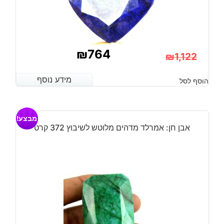
₪
764
₪
1,122
המחיר
המחיר
מידע נוסף
מידע נוסף
הוסף לסל
הנוכחי
המקורי
היה:
הוא:
מבצע!
₪1,122.
₪764.
אבן חן: אמרלד מדהים מלוטש לשיבוץ 372 קרט