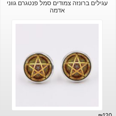
עגילים ברונזה צמודים סמל פנטגרם גווני
היה:
הוא:
אדמה
₪30.
₪45.
₪
120