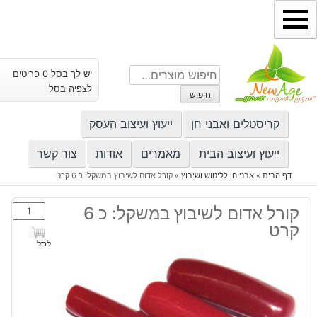
ילוג
תוכן
חיפוש
יש לך בסל 0 פריטים
עבור:
לצפיה בסל
חיפוש
קריסטלים ואבני חן
ייעוץ ועיצוב העסק
ייעוץ ועיצוב הבית
מאמרים
אודות
צור קשר
דף הבית
»
אבני חן לליטוש ושיבוץ
»
קורל אדום לשיבוץ במשקל: כ 6 קרט
כמות
קורל אדום לשיבוץ במשקל: כ 6
של
קרט
קורל
לסל
אדום
לשיבוץ
במשקל:
כ