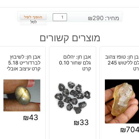
כמות
מחיר:
290
₪
של
לסל
עין
מוצרים קשורים
החתול
קריסובריל
במשקל:
ן חן: טופז צהוב
אבן חן: יהלום
אבן חן: לשיבוץ
1.6
גלם לליטוש 245
גלם שחור 0.10
לברדורייט 5.18
קרט
רט
קרט
קרט עיצוב אובלי
₪
43
₪
33
₪
70