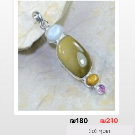
₪
180
₪
210
המחיר
המחיר
הוסף לסל