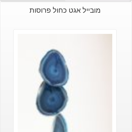
הנוכחי
המקורי
מובייל אגט כחול פרוסות
היה:
הוא:
₪210.
₪180.