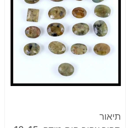
12-
15
מ"מ
במשקל:
9.5
קרט
תיאור