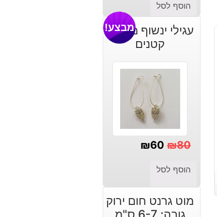
הוסף לסל
מבצע!
עגילי ינשוף מוכסף
קטנים
₪
60
₪
80
המחיר
המחיר
הוסף לסל
הנוכחי
המקורי
היה:
הוא:
מוט גרנט חום ירוק
₪80.
₪60.
גובה: 6-7 ס"מ