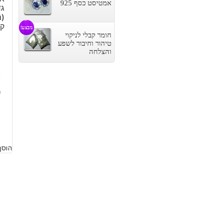
אמטיסט כסף 925
גד
ק
מבצע!
חומר קבלי לניקוי
טיהור וחיבור לשפע
והצלחה
9
הוסף