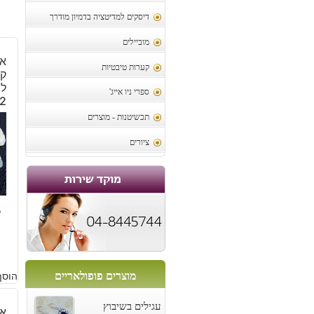
דיסקים למדיטציה בדמיון מודרך
מוביילים
אב
קערות טיבטיות
קל
לש
ספרי ניו אייג'
42
תכשיטנות - מוצרים
ציורים
3
מוצרים פופולאריים
הוסף
עגילים בשיבוץ
אב