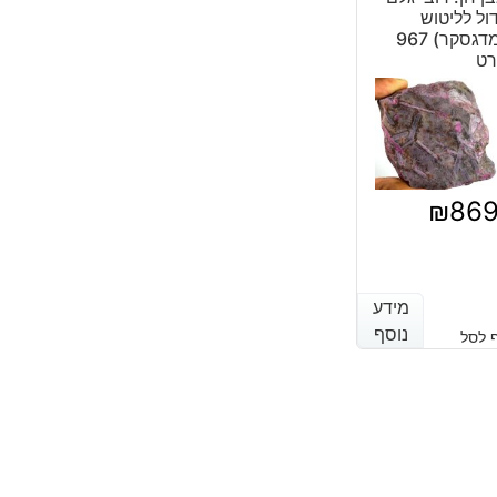
ול לליטוש
(מדגסקר) 967
רט
₪
86
מידע
מידע
נוסף
נוסף
 לסל