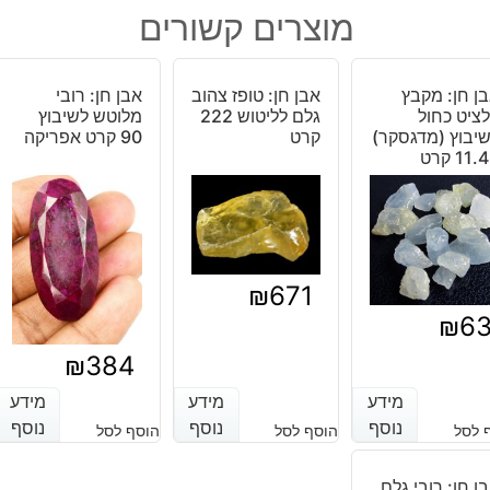
ספיר
מוצרים קשורים
כחול
מלוטש
לשיבוץ
ן חן: מקבץ
אבן חן: טופז צהוב
אבן חן: רובי
במשקל:
ציט כחול
גלם לליטוש 222
מלוטש לשיבוץ
כ
יבוץ (מדגסקר)
קרט
90 קרט אפריקה
11. קרט
5.5
קרט
ליטוש
אובל
₪
671
₪
6
₪
384
מידע
מידע
מידע
מידע
מידע
מידע
נוסף
נוסף
נוסף
נוסף
נוסף
נוסף
 לסל
הוסף לסל
הוסף לסל
ן חן: רובי גלם