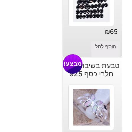
₪
65
הוסף לסל
מבצע!
טבעת בשיבוץ אופל
חלבי כסף 925