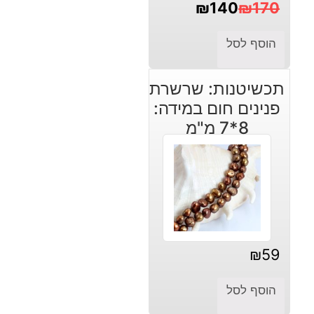
₪
140
₪
170
המחיר
המחיר
הוסף לסל
הנוכחי
המקורי
היה:
הוא:
תכשיטנות: שרשרת
₪140.
₪170.
פנינים חום במידה:
8*7 מ"מ
₪
59
הוסף לסל