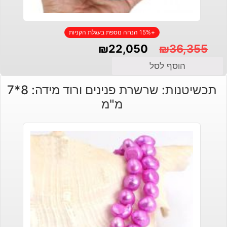
+15% הנחה נוספת בעגלת הקניות
₪
22,050
₪
36,355
המחיר
המחיר
הוסף לסל
הנוכחי
המקורי
תכשיטנות: שרשרת פנינים ורוד מידה: 8*7
היה:
הוא:
מ"מ
₪36,355.
₪22,050.