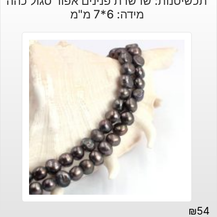
תכשיטנות: שרשרת פנינים אפור סגול כהה
מידה: 6*7 מ"מ
₪
54