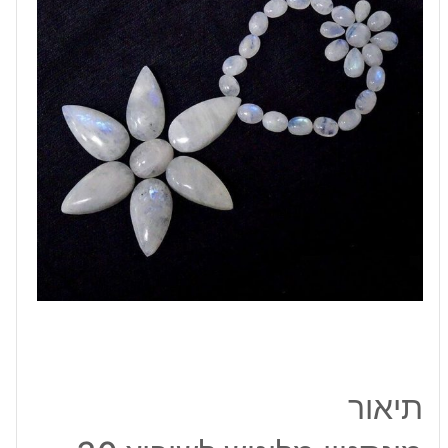
אבני
חן
במשקל:
140.30
קרט
תיאור