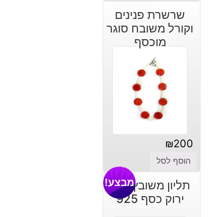
הנוכחי
המקורי
שרשרת פנינים
היה:
הוא:
וקורל משובח סוגר
₪30.
₪45.
מוכסף
₪
200
הוסף לסל
מבצע!
תליון משובץ אגט
ירוק כסף 925