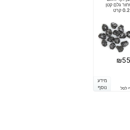
ור גלם קטן
0. קרט
₪
5
מידע
מידע
נוסף
נוסף
 לסל