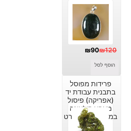
₪
90
₪
120
המחיר
המחיר
הוסף לסל
הנוכחי
המקורי
היה:
הוא:
פרידות מפוסל
₪120.
₪90.
בתבנית עבודת יד
(אפריקה) פיסול
מאהא קצ'אינה
במשקל: 486 קרט