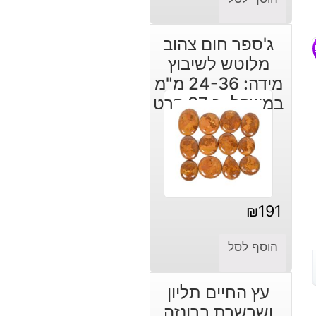
ג'ספר חום צהוב
מלוטש לשיבוץ
מידה: 24-36 מ"מ
במשקל: כ 37 קרט
₪
191
הוסף לסל
עץ החיים תליון
ושרשרת ברונזה