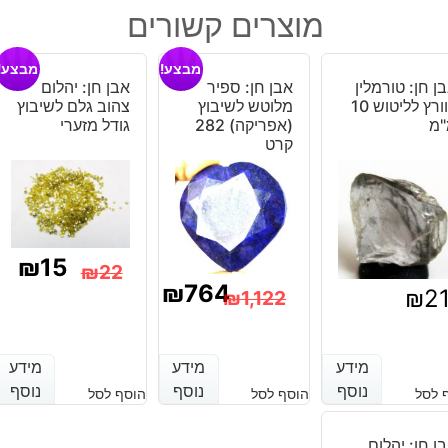
מונסטון
מוצרים קשורים
מלוטש
לשיבוץ
מבצע!
מבצע!
מידה:
ן חן: טורמלין
אבן חן: ספיר
אבן חן: יהלום
12-
קוורץ לליטוש 10
מלוטש לשיבוץ
צהוב גלם לשיבוץ
18
"מ
(אפריקה) 282
גודל מזערי
קרט
מ"מ
במשקל:
כ
7
קרט
₪
15
₪
22
₪
764
₪
2
₪
1,122
המחיר
המחיר
המחיר
המחיר
הנוכחי
המקורי
הנוכחי
המקורי
מידע
מידע
מידע
מידע
מידע
מידע
היה:
הוא:
נוסף
נוסף
נוסף
נוסף
נוסף
נוסף
 לסל
הוסף לסל
הוסף לסל
היה:
הוא:
₪22.
₪15.
₪1,122.
₪764.
ן חן: יהלום