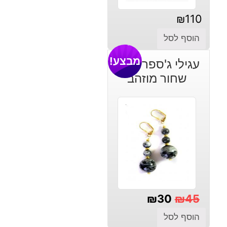
₪
110
הוסף לסל
מבצע!
עגילי ג'ספר אפור
שחור מוזהב
₪
30
₪
45
המחיר
המחיר
הוסף לסל