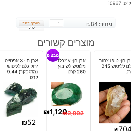
"ט:
10967
כמות
מחיר:
84
₪
של
לסל
מונסטון
מוצרים קשורים
איכותי
טבעי
מבצע!
מלוטש
ן חן: טופז צהוב
אבן חן: אמרלד
אבן חן: 3 אפטייט
לשיבוץ
גלם לליטוש 245
מלוטש לשיבוץ
ירוק גלם לליטוש
עיצוב
רט
260 קרט
(מדגסקר) 9.44
טיפה
קרט
-
8
קרט
יחידה
₪
1,120
₪
2,002
המחיר
המחיר
₪
52
₪
70