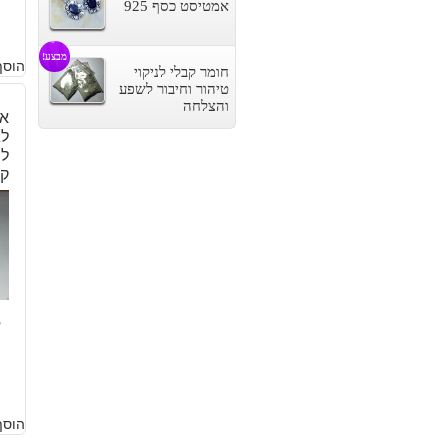
אמטיסט כסף 925
מבצע!
הוסף
חומר קבלי לניקוי
טיהור וחיבור לשפע
והצלחה
אב
לג
ק
8
הוסף