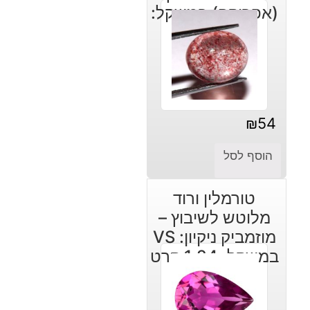
(אפריקה) במשקל:
4.25 קרט
₪
54
הוסף לסל
טורמלין ורוד
מלוטש לשיבוץ –
מוזמביק ניקיון: VS
במשקל: 1.24 קרט