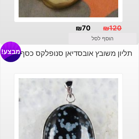
₪
70
₪
120
המחיר
המחיר
הוסף לסל
הנוכחי
המקורי
מבצע!
תליון משובץ אובסדיאן סנופלקס כסף 925
היה:
הוא:
₪120.
₪70.