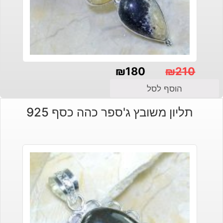
₪
180
₪
210
המחיר
המחיר
הוסף לסל
הנוכחי
המקורי
תליון משובץ ג'ספר כהה כסף 925
היה:
הוא:
₪210.
₪180.