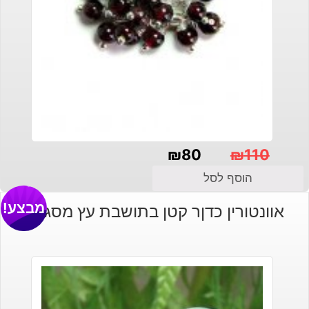
₪
80
₪
110
המחיר
המחיר
הוסף לסל
הנוכחי
המקורי
מבצע!
אוונטורין כדןר קטן בתושבת עץ מסגננת
היה:
הוא:
₪110.
₪80.