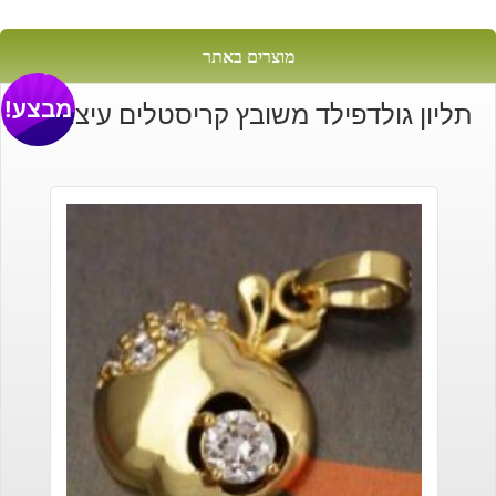
מוצרים באתר
מבצע!
תליון גולדפילד משובץ קריסטלים עיצוב לב