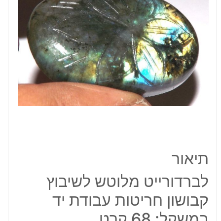
חריטות
עבודת
יד
במשקל:
68
קרט
תיאור
לברדורייט מלוטש לשיבוץ
קבושון חריטות עבודת יד
במשקל: 68 קרט