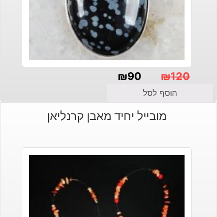
₪
90
₪
120
המחיר
המחיר
הוסף לסל
הנוכחי
המקורי
מובייל יחיד מאבן קרנליאן
היה:
הוא:
₪120.
₪90.