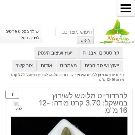
ילוג
תוכן
חיפוש
יש לך בסל 0 פריטים
עבור:
לצפיה בסל
חיפוש
קריסטלים ואבני חן
ייעוץ ועיצוב העסק
ייעוץ ועיצוב הבית
מאמרים
אודות
צור קשר
דף הבית
»
אבני חן לליטוש ושיבוץ
»
לברדורייט מלוטש לשיבוץ במשקל: 3.70 קרט
מידה: 12-16 מ"מ
כמות
לברדורייט מלוטש לשיבוץ
של
במשקל: 3.70 קרט מידה: 12-
לברדורייט
16 מ"מ
לסל
מלוטש
לשיבוץ
במשקל: