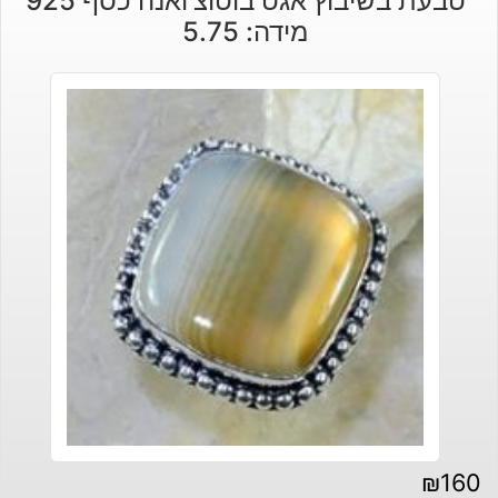
טבעת בשיבוץ אגט בוטוצ'ואנה כסף 925
מידה: 5.75
₪
160