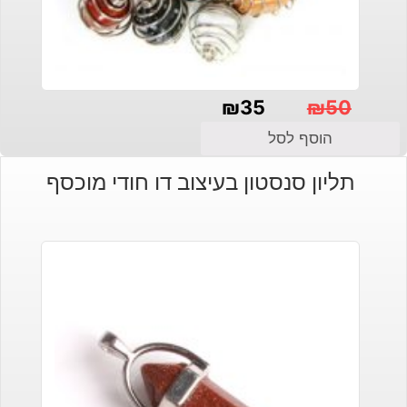
₪
35
₪
50
המחיר
המחיר
הוסף לסל
הנוכחי
המקורי
תליון סנסטון בעיצוב דו חודי מוכסף
היה:
הוא:
₪50.
₪35.