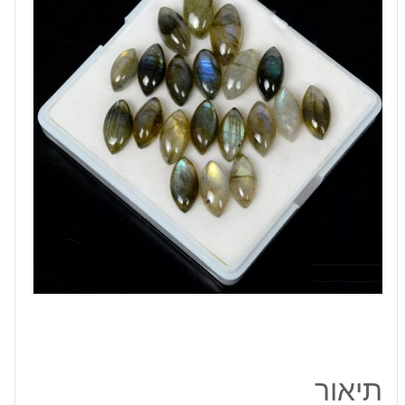
3.70
קרט
מידה:
12-
16
מ"מ
תיאור