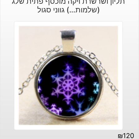
תליון ושרשרת ויקה מוכסף פתית שלג
(שלמות…) גווני סגול
₪
120