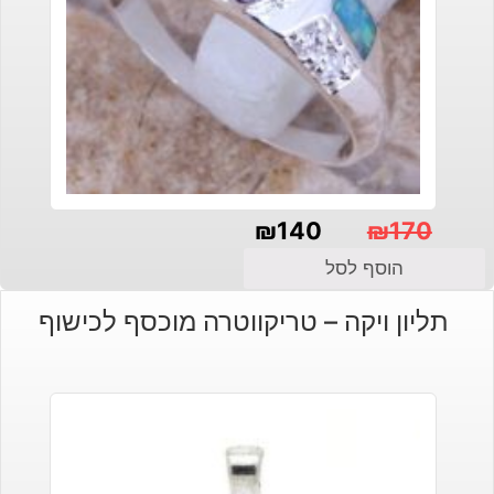
₪
140
₪
170
המחיר
המחיר
הוסף לסל
הנוכחי
המקורי
תליון ויקה – טריקווטרה מוכסף לכישוף
היה:
הוא:
₪140.
₪170.