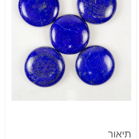
מידה:
29
מ"מ
במשקל:
55.2
קרט
תיאור