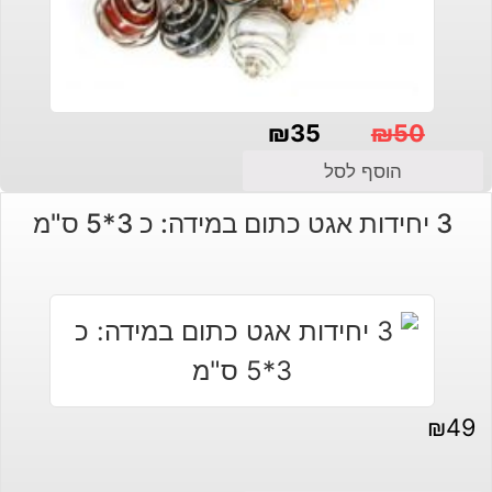
₪
35
₪
50
המחיר
המחיר
הוסף לסל
הנוכחי
המקורי
3 יחידות אגט כתום במידה: כ 3*5 ס"מ
היה:
הוא:
₪50.
₪35.
₪
49