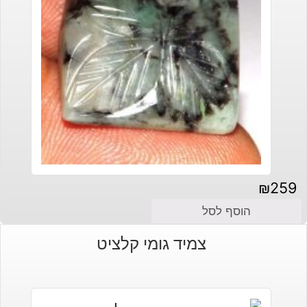
₪
259
הוסף לסל
צמיד גומי קלציט