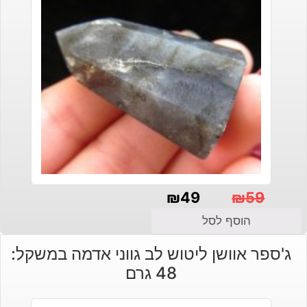
₪
49
₪
59
המחיר
המחיר
הוסף לסל
הנוכחי
המקורי
ג'ספר אוושן ליטוש לב גווני אדמה במשקל:
היה:
הוא:
48 גרם
₪49.
₪59.