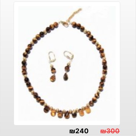
₪
240
₪
300