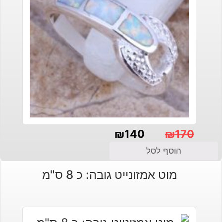
₪
140
₪
170
המחיר
המחיר
הוסף לסל
הנוכחי
המקורי
מוט אמזונייט גובה: כ 8 ס"מ
היה:
הוא:
₪140.
₪170.