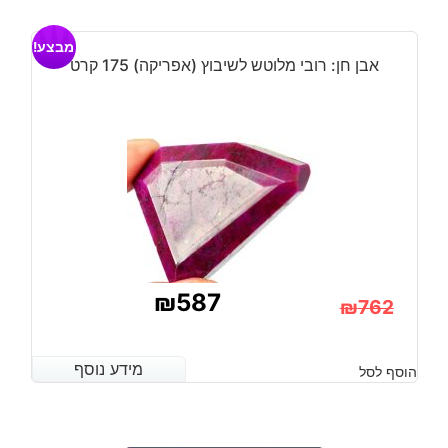
מבצע!
אבן חן: רובי מלוטש לשיבוץ (אפריקה) 175 קרט
₪
587
₪
762
המחיר
המחיר
הנוכחי
המקורי
מידע נוסף
מידע נוסף
הוסף לסל
היה:
הוא:
₪762.
₪587.