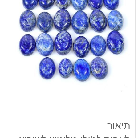
במידה:
14-
17
מ"מ
תיאור