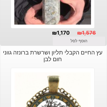
₪
1,170
₪
1,576
המחיר
המחיר
הוסף לסל
הנוכחי
המקורי
עץ החיים הקבלי תליון ושרשרת ברונזה גווני
היה:
הוא:
חום לבן
₪1,576.
₪1,170.