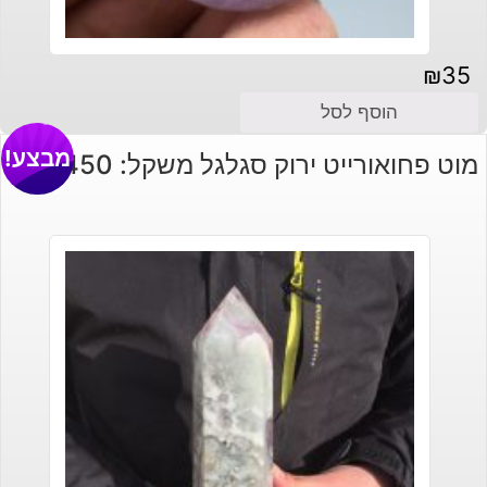
₪
35
הוסף לסל
מבצע!
מוט פחואורייט ירוק סגלגל משקל: 1450 גרם