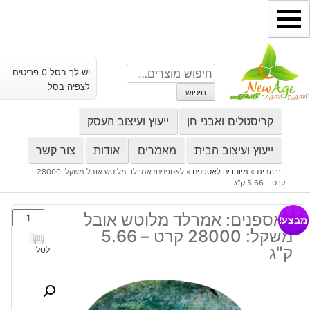
ילוג
תוכן
חיפוש
יש לך בסל 0 פריטים
עבור:
לצפיה בסל
חיפוש
קריסטלים ואבני חן
ייעוץ ועיצוב העסק
ייעוץ ועיצוב הבית
מאמרים
אודות
צור קשר
דף הבית
»
מיוחדים לאספנים
»
לאספנים: אמרלד מלוטש אובל משקל: 28000
קרט – 5.66 ק"ג
כמות
לאספנים: אמרלד מלוטש אובל
מבצע!
של
משקל: 28000 קרט – 5.66
לאספנים:
ק"ג
לסל
אמרלד
מלוטש
אובל