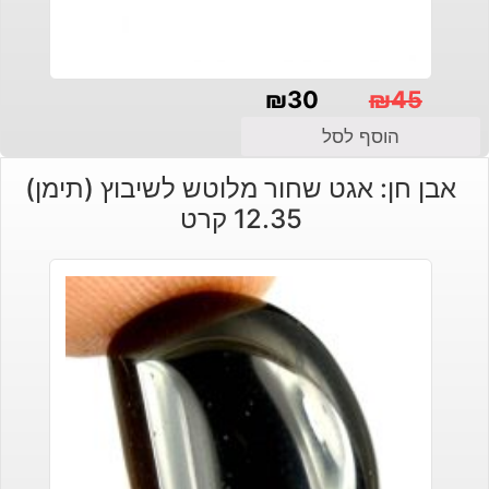
₪
30
₪
45
המחיר
המחיר
הוסף לסל
הנוכחי
המקורי
אבן חן: אגט שחור מלוטש לשיבוץ (תימן)
היה:
הוא:
12.35 קרט
₪30.
₪45.