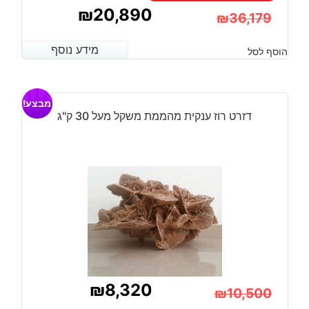
₪
20,890
₪
36,179
המחיר
המחיר
מידע נוסף
מידע נוסף
הוסף לסל
הנוכחי
המקורי
היה:
הוא:
מבצע!
₪20,890.
₪36,179.
דזרט רוז ענקית מהממת משקל מעל 30 ק"ג
₪
8,320
₪
10,500