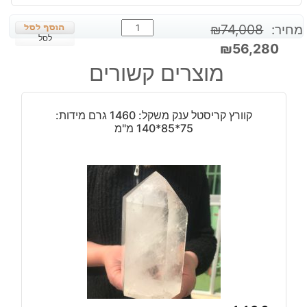
כמות
מחיר:
74,008
₪
של
לסל
המחיר
המחיר
₪
56,280
לאספנים:
המקורי
הנוכחי
מוצרים קשורים
אמרלד
היה:
הוא:
מלוטש
₪56,280.
₪74,008.
אובל
קוורץ קריסטל ענק משקל: 1460 גרם מידות:
משקל:
75*85*140 מ"מ
28000
קרט
-
5.66
ק"ג