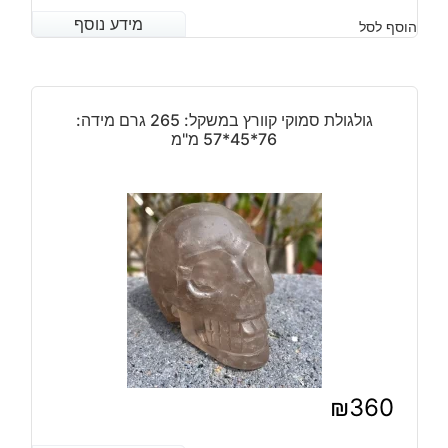
המחיר
המחיר
מידע נוסף
מידע נוסף
הוסף לסל
הנוכחי
המקורי
היה:
הוא:
₪10,500.
₪8,320.
גולגולת סמוקי קוורץ במשקל: 265 גרם מידה:
76*45*57 מ"מ
₪
360