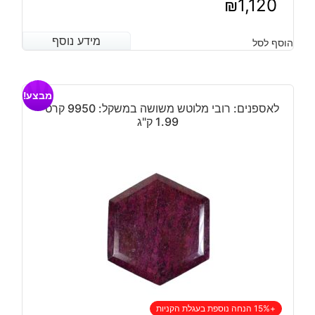
₪
1,120
מידע נוסף
מידע נוסף
הוסף לסל
מבצע!
לאספנים: רובי מלוטש משושה במשקל: 9950 קרט –
1.99 ק"ג
+15% הנחה נוספת בעגלת הקניות