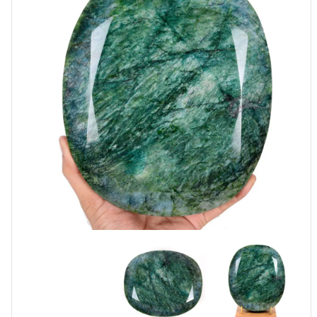
משקל:
28000
קרט
-
5.66
ק"ג