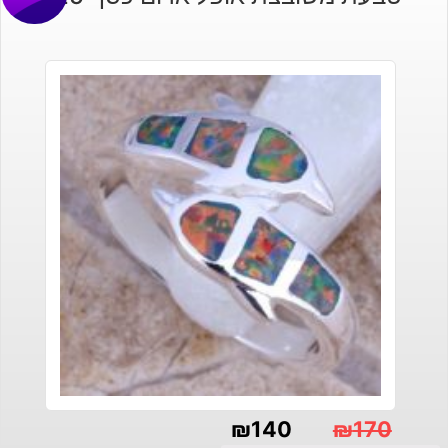
₪
140
₪
170