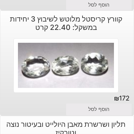
המחיר
המחיר
הוסף לסל
הנוכחי
המקורי
קוורץ קריסטל מלוטש לשיבוץ 3 יחידות
היה:
הוא:
במשקל: 22.40 קרט
₪140.
₪170.
₪
172
הוסף לסל
תליון ושרשרת מאבן היולייט ובעיטור נוצה
וטורקיז