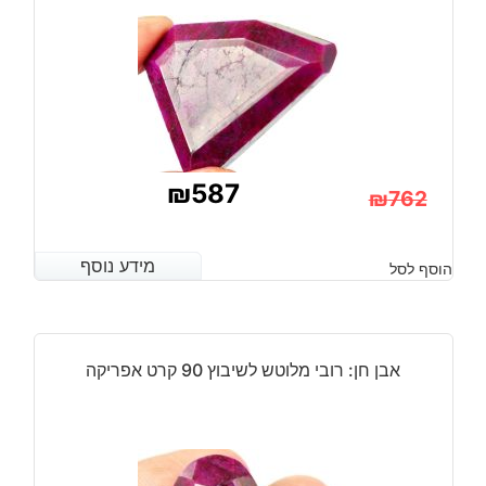
10
מ"מ
במשקל:
5.9
קרט
₪
587
₪
762
המחיר
המחיר
הנוכחי
המקורי
מידע נוסף
מידע נוסף
הוסף לסל
היה:
הוא:
₪762.
₪587.
אבן חן: רובי מלוטש לשיבוץ 90 קרט אפריקה