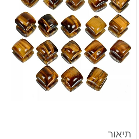
לשיבוץ
מרובע
מידה:
10
מ"מ
במשקל:
5.9
קרט
תיאור