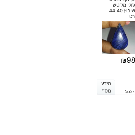
₪866.
₪587.
'ולי מלוטש
לשיבוץ 44.40
רט
₪
9
מידע
מידע
נוסף
נוסף
 לסל