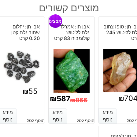
טייגר
מוצרים קשורים
אי
זהב
מבצע!
מלוטש
ן חן: טופז צהוב
אבן חן: אמרלד
אבן חן: יהלום
לשיבוץ
גלם לליטוש 245
גלם לליטוש
שחור גלם קטן
מידה:
רט
קולומביה 83 קרט
0.20 קרט
6-
7
מ"מ
במשקל:
כ
2
קרט
₪
55
₪
70
₪
587
₪
866
המחיר
המחיר
מידע
מידע
מידע
מידע
מידע
מידע
הנוכחי
המקורי
נוסף
נוסף
נוסף
נוסף
נוסף
נוסף
 לסל
הוסף לסל
הוסף לסל
היה:
הוא:
ן חן: לאפיס