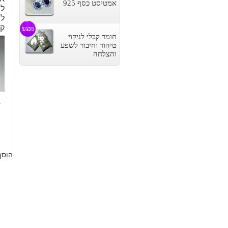
אמטיסט כסף 925
לג
ק
מבצע!
חומר קבלי לניקוי
טיהור וחיבור לשפע
והצלחה
8
הוסף