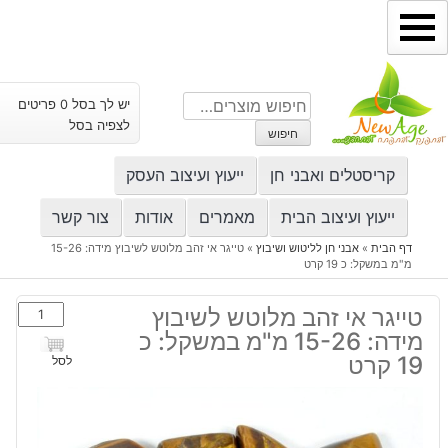
ילוג
תוכן
חיפוש
יש לך בסל 0 פריטים
עבור:
לצפיה בסל
חיפוש
קריסטלים ואבני חן
ייעוץ ועיצוב העסק
ייעוץ ועיצוב הבית
מאמרים
אודות
צור קשר
דף הבית
»
אבני חן לליטוש ושיבוץ
»
טייגר אי זהב מלוטש לשיבוץ מידה: 15-26
מ"מ במשקל: כ 19 קרט
כמות
טייגר אי זהב מלוטש לשיבוץ
של
מידה: 15-26 מ"מ במשקל: כ
טייגר
19 קרט
לסל
אי
זהב
מלוטש