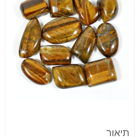
לשיבוץ
מידה:
15-
26
מ"מ
במשקל:
כ
19
קרט
תיאור