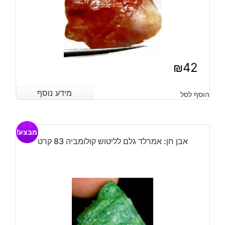
₪
42
מידע נוסף
מידע נוסף
הוסף לסל
מבצע!
אבן חן: אמרלד גלם לליטוש קולומביה 83 קרט