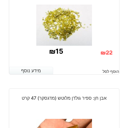
15-
26
מ"מ
במשקל:
כ
19
קרט
₪
15
₪
22
המחיר
המחיר
הנוכחי
המקורי
מידע נוסף
מידע נוסף
הוסף לסל
היה:
הוא:
₪22.
₪15.
אבן חן: ספיר גולדן מלוטש (מדגסקר) 47 קרט