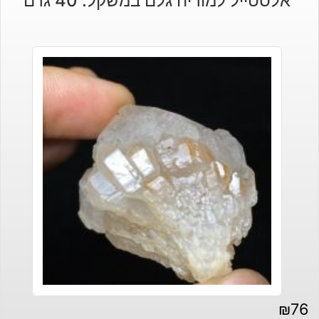
אלסטייל למוריה גלם במשקל: 40 גרם
₪
76