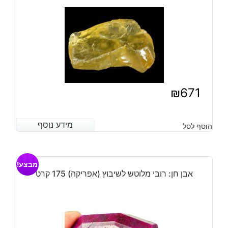
73*42*17
מ"מ
במשקל:
520
קרט
₪
671
מידע נוסף
מידע נוסף
הוסף לסל
מבצע!
אבן חן: רובי מלוטש לשיבוץ (אפריקה) 175 קרט