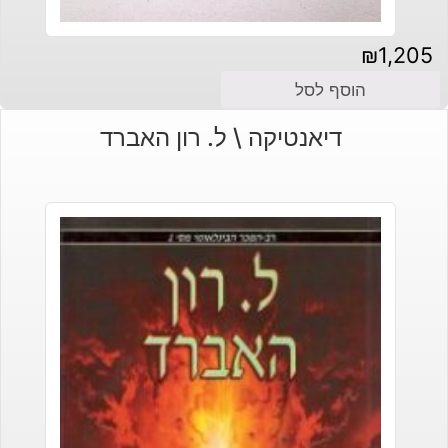
₪
1,205
הוסף לסל
דיאנטיקה \ ל. רון האברד