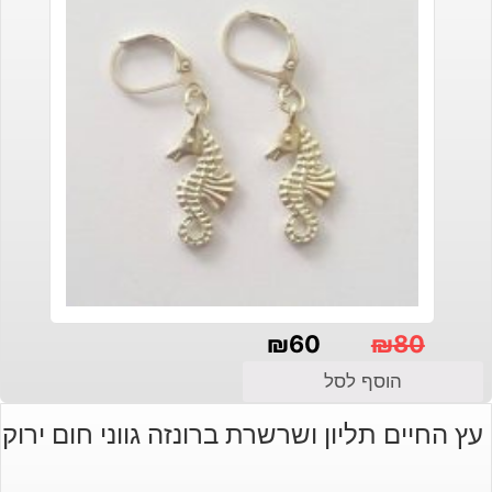
₪
60
₪
80
המחיר
המחיר
הוסף לסל
הנוכחי
המקורי
עץ החיים תליון ושרשרת ברונזה גווני חום ירוק
היה:
הוא:
₪80.
₪60.