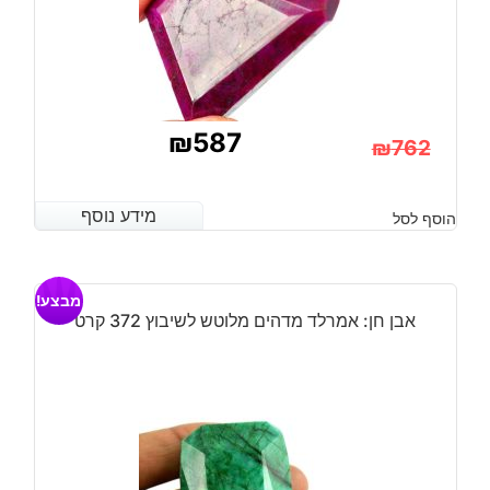
₪
587
₪
762
המחיר
המחיר
הנוכחי
המקורי
מידע נוסף
מידע נוסף
הוסף לסל
היה:
הוא:
₪762.
₪587.
מבצע!
אבן חן: אמרלד מדהים מלוטש לשיבוץ 372 קרט