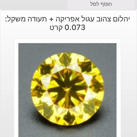
המחיר
המחיר
הוסף לסל
הנוכחי
המקורי
יהלום צהוב עגול אפריקה + תעודה משקל:
היה:
הוא:
0.073 קרט
₪130.
₪90.