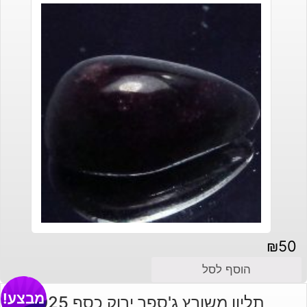
₪
50
הוסף לסל
מבצע!
תליון משובץ ג'ספר ירוק כסף 925