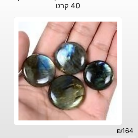
40 קרט
₪
164