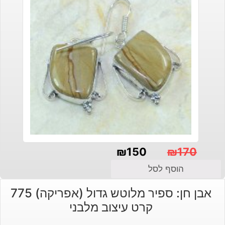
₪
150
₪
170
המחיר
המחיר
הוסף לסל
הנוכחי
המקורי
אבן חן: ספיר מלוטש גדול (אפריקה) 775
היה:
הוא:
קרט עיצוב מלבני
₪150.
₪170.