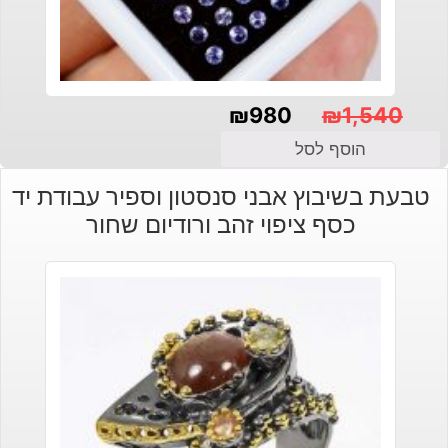
₪
980
₪
1,540
המחיר
המחיר
הוסף לסל
הנוכחי
המקורי
טבעת בשיבוץ אבני סנסטון וספיר עבודת יד
היה:
הוא:
כסף ציפוי זהב ורודיום שחור
₪1,540.
₪980.