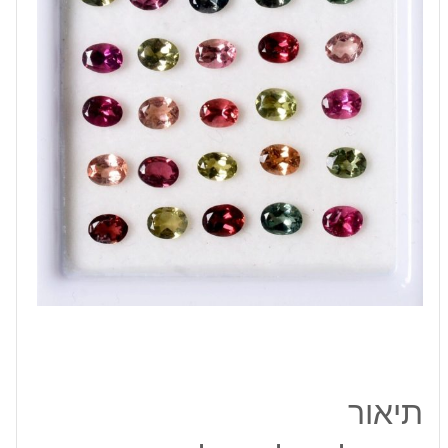
2*4
מ"מ
במשקל:
0.3
קרט
תיאור