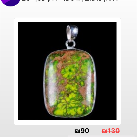
₪
90
₪
130