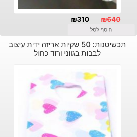
₪
310
₪
640
המחיר
המחיר
הוסף לסל
הנוכחי
המקורי
תכשיטנות: 50 שקיות אריזה ידית עיצוב
היה:
הוא:
לבבות בגווני ורוד כחול
₪640.
₪310.