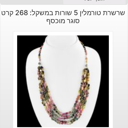
הנוכחי
המקורי
שרשרת טורמלין 5 שורות במשקל: 268 קרט
היה:
הוא:
סוגר מוכסף
₪120.
₪90.