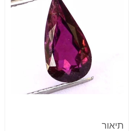
לשיבוץ
במשקל:
1.34
קרט
מידה:
10*5
מ"מ
תיאור