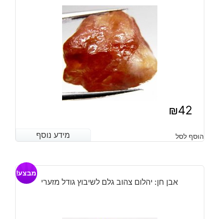
קרט
מידה:
10*5
מ"מ
₪
42
מידע נוסף
מידע נוסף
הוסף לסל
מבצע!
אבן חן: יהלום צהוב גלם לשיבוץ גודל מזערי