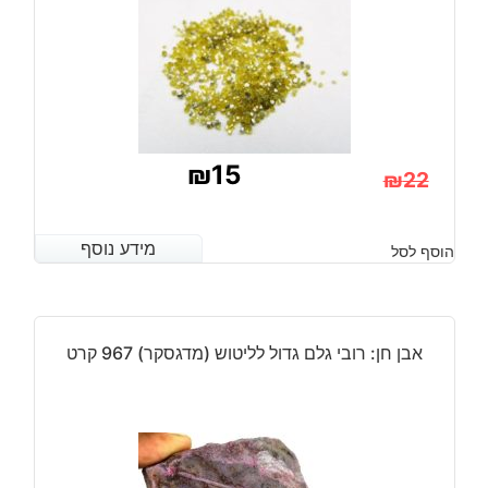
₪
15
₪
22
המחיר
המחיר
הנוכחי
המקורי
מידע נוסף
מידע נוסף
הוסף לסל
היה:
הוא:
₪22.
₪15.
אבן חן: רובי גלם גדול לליטוש (מדגסקר) 967 קרט