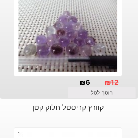
₪
6
₪
12
המחיר
המחיר
הוסף לסל
הנוכחי
המקורי
קוורץ קריסטל חלוק קטן
היה:
הוא:
₪12.
₪6.