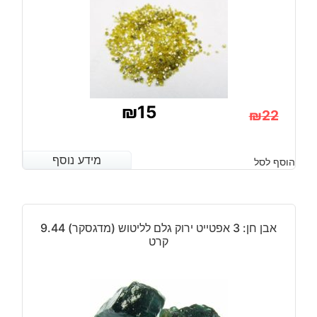
במשקל:
1.6
קרט
₪
15
₪
22
המחיר
המחיר
הנוכחי
המקורי
מידע נוסף
מידע נוסף
הוסף לסל
היה:
הוא:
₪22.
₪15.
אבן חן: 3 אפטייט ירוק גלם לליטוש (מדגסקר) 9.44
קרט