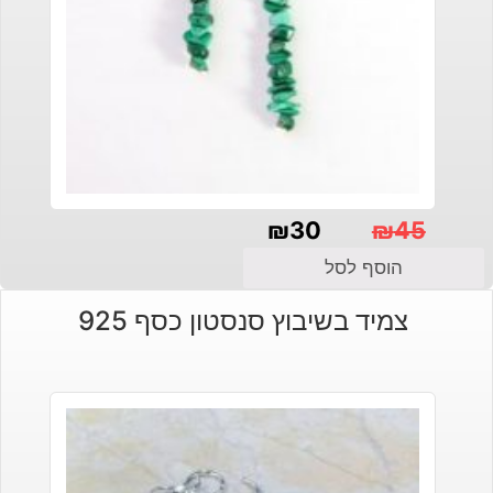
₪
30
₪
45
המחיר
המחיר
הוסף לסל
הנוכחי
המקורי
צמיד בשיבוץ סנסטון כסף 925
היה:
הוא:
₪30.
₪45.