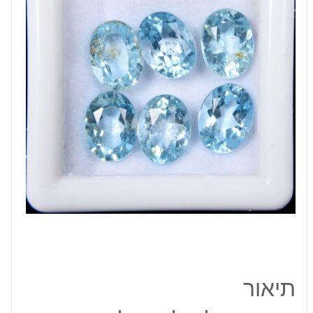
מידה:
6*8
מ"מ
במשקל:
1.6
קרט
תיאור