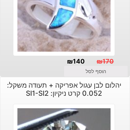
₪
140
₪
170
המחיר
המחיר
הוסף לסל
הנוכחי
המקורי
יהלום לבן עגול אפריקה + תעודה משקל:
היה:
הוא:
0.052 קרט ניקיון: SI1-SI2
₪140.
₪170.