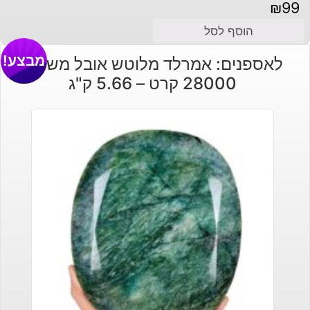
₪
99
הוסף לסל
מבצע!
לאספנים: אמרלד מלוטש אובל משקל:
28000 קרט – 5.66 ק"ג