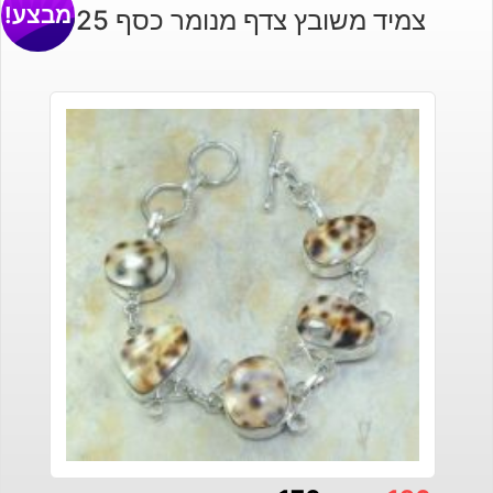
מבצע!
צמיד משובץ צדף מנומר כסף 925