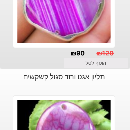
₪
90
₪
120
המחיר
המחיר
הוסף לסל
הנוכחי
המקורי
תליון אגט ורוד סגול קשקשים
היה:
הוא:
₪120.
₪90.