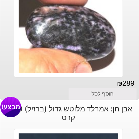
₪
289
הוסף לסל
מבצע!
אבן חן: אמרלד מלוטש גדול (ברזיל) 1050
קרט