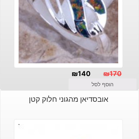
₪
140
₪
170
המחיר
המחיר
הוסף לסל
הנוכחי
המקורי
אובסדיאן מהגוני חלוק קטן
היה:
הוא:
₪140.
₪170.