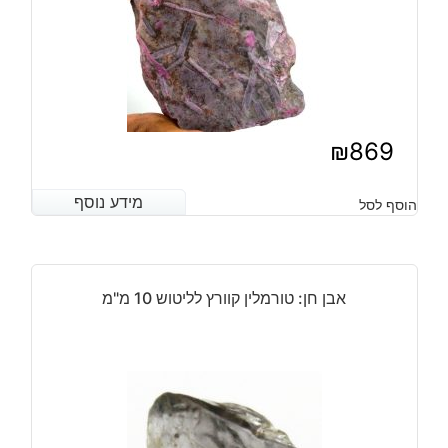
1
קרט
₪
869
מידע נוסף
מידע נוסף
הוסף לסל
אבן חן: טורמלין קוורץ לליטוש 10 מ"מ