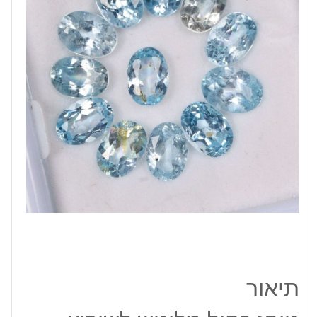
מידה:
6-
7
מ"מ
במשקל:
1
קרט
תיאור