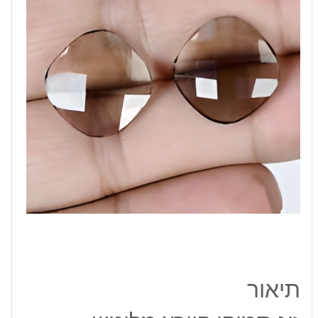
לשיבוץ
מרובע
במידה:
15
מ"מ
תיאור