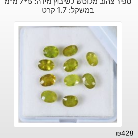
ספיר צהוב מלוטש לשיבוץ מידה: 5*7 מ"מ
במשקל: 1.7 קרט
₪
428