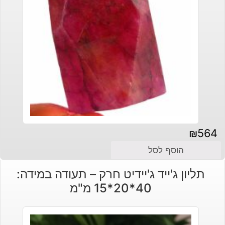
₪
564
הוסף לסל
תליון ג'ייד ג'יידיט חרק – תעודה במידה:
40*20*15 מ"מ