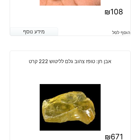
₪
108
מידע נוסף
מידע נוסף
הוסף לסל
אבן חן: טופז צהוב גלם לליטוש 222 קרט
₪
671