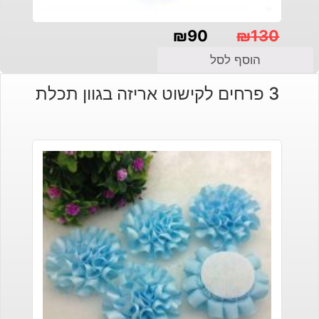
₪
90
₪
130
המחיר
המחיר
הוסף לסל
הנוכחי
המקורי
3 פרחים לקישוט אריזה בגוון תכלת
היה:
הוא:
₪130.
₪90.