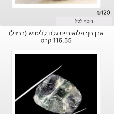
₪
120
הוסף לסל
אבן חן: פלואורייט גלם לליטוש (ברזיל)
116.55 קרט