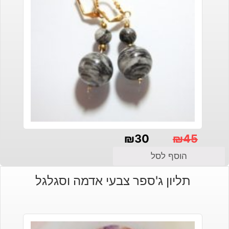
₪
30
₪
45
המחיר
המחיר
הוסף לסל
הנוכחי
המקורי
תליון ג'ספר צבעי אדמה וסגלגל
היה:
הוא:
₪30.
₪45.