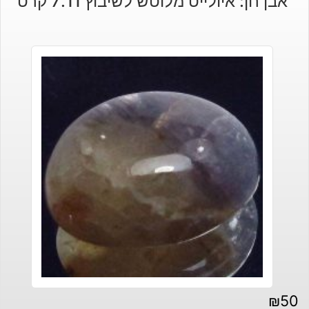
אבן חן: איולייט מלוטש לשיבוץ 7.11 קרט
₪
50