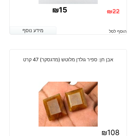
₪
15
₪
22
המחיר
המחיר
הנוכחי
המקורי
מידע נוסף
מידע נוסף
הוסף לסל
היה:
הוא:
₪22.
₪15.
אבן חן: ספיר גולדן מלוטש (מדגסקר) 47 קרט
₪
108