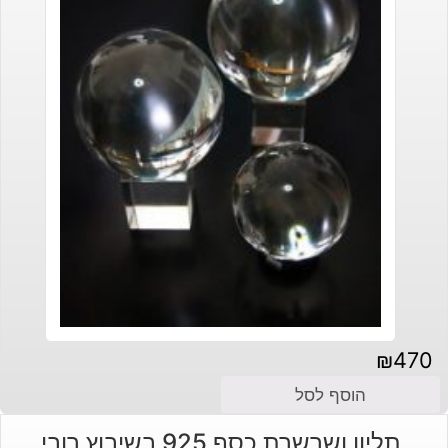
₪
470
הוסף לסל
תליון ושרשרת כסף 925 בשיבוץ רובי