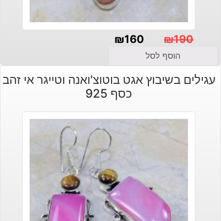
₪
160
₪
190
המחיר
המחיר
הוסף לסל
הנוכחי
המקורי
עגילים בשיבוץ אגט בוטוצ'ואנה וטייגר אי זהב
היה:
הוא:
כסף 925
₪190.
₪160.