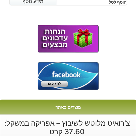
מידע נוסף
מידע נוסף
הוסף לסל
היה:
הוא:
₪2,002.
₪1,120.
מוצרים באתר
צ'רואיט מלוטש לשיבוץ – אפריקה במשקל:
37.60 קרט