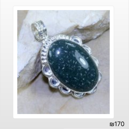
₪
170