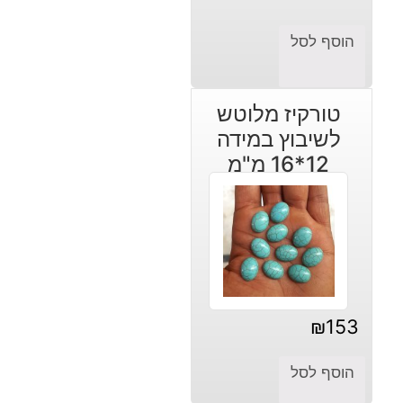
המחיר
המחיר
הנוכחי
המקורי
הוסף לסל
היה:
הוא:
₪49.
₪59.
טורקיז מלוטש
לשיבוץ במידה
12*16 מ"מ
₪
153
הוסף לסל