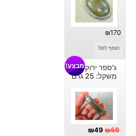
₪
170
הוסף לסל
מבצע!
ג'ספר ירוק מוט
משקל: 25 גרם
₪
49
₪
59