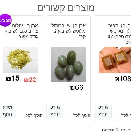
אמרלד
מוצרים קשורים
מלוטש
לשיבוץ
מבצע!
מידה:
ן חן: ספיר
אבן חן: עין החתול
אבן חן: יהלום
12-
לדן מלוטש
מלוטש לשיבוץ 2
צהוב גלם לשיבוץ
17
(מדגסקר) 47
קרט
גודל מזערי
רט
מ"מ
במשקל:
כ
15
קרט
₪
15
₪
10
₪
22
₪
66
המחיר
המחיר
הנוכחי
המקורי
מידע
מידע
מידע
מידע
מידע
מידע
היה:
הוא:
נוסף
נוסף
נוסף
נוסף
נוסף
נוסף
 לסל
הוסף לסל
הוסף לסל
₪22.
₪15.
אבן חן: 2 יחידות