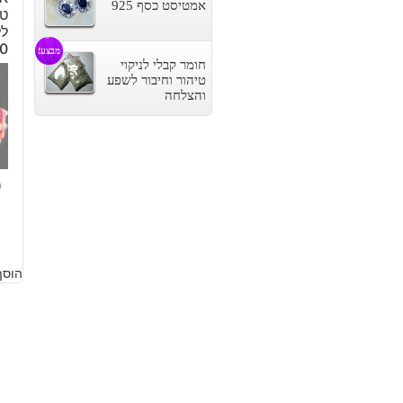
אמטיסט כסף 925
טו
לל
70
מבצע!
חומר קבלי לניקוי
טיהור וחיבור לשפע
והצלחה
9
הוסף