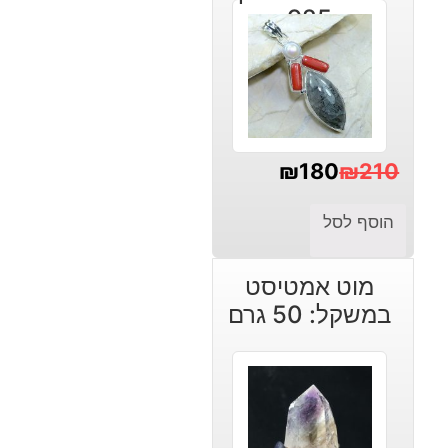
925
₪
180
₪
210
המחיר
המחיר
הוסף לסל
הנוכחי
המקורי
היה:
הוא:
מוט אמטיסט
₪210.
₪180.
במשקל: 50 גרם