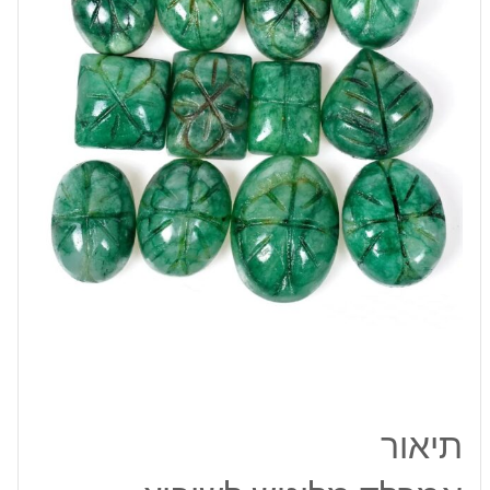
כ
12.25
קרט
מידה:
12-
19
מ"מ
תיאור