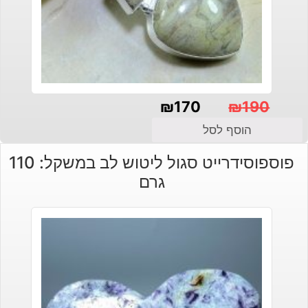
₪
170
₪
190
המחיר
המחיר
הוסף לסל
הנוכחי
המקורי
פוספוסידרייט סגול ליטוש לב במשקל: 110
היה:
הוא:
גרם
₪190.
₪170.