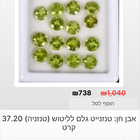
₪
738
₪
1,040
המחיר
המחיר
הוסף לסל
הנוכחי
המקורי
אבן חן: טנזנייט גלם לליטוש (טנזניה) 37.20
היה:
הוא:
קרט
₪1,040.
₪738.