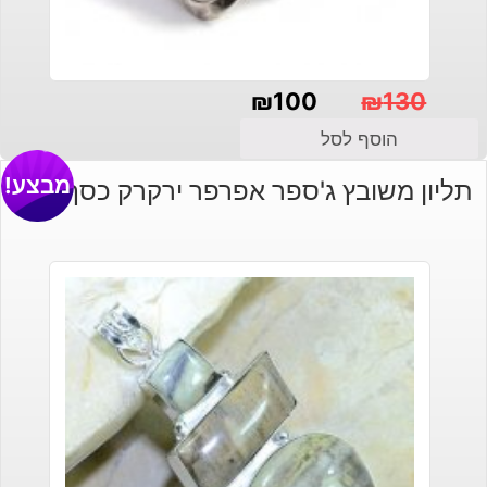
₪
100
₪
130
המחיר
המחיר
הוסף לסל
הנוכחי
המקורי
מבצע!
תליון משובץ ג'ספר אפרפר ירקרק כסף 925
היה:
הוא:
₪130.
₪100.