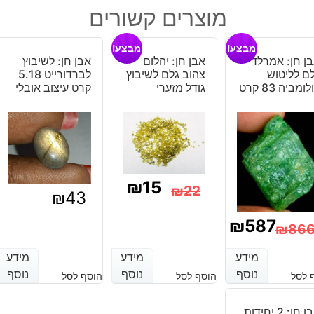
אמרלד
מוצרים קשורים
מלוטש
לשיבוץ
מבצע!
מבצע!
במידה:
ן חן: אמרלד
אבן חן: יהלום
אבן חן: לשיבוץ
26
ם לליטוש
צהוב גלם לשיבוץ
לברדורייט 5.18
-
ומביה 83 קרט
גודל מזערי
קרט עיצוב אובלי
30
מ"מ
₪
15
₪
22
₪
43
המחיר
המחיר
₪
587
₪
86
הנוכחי
המקורי
מחיר
מחיר
מידע
מידע
מידע
מידע
מידע
מידע
היה:
הוא:
נוכחי
מקורי
נוסף
נוסף
נוסף
נוסף
נוסף
נוסף
 לסל
הוסף לסל
הוסף לסל
₪22.
₪15.
יה:
וא:
אבן חן: 2 יחידות