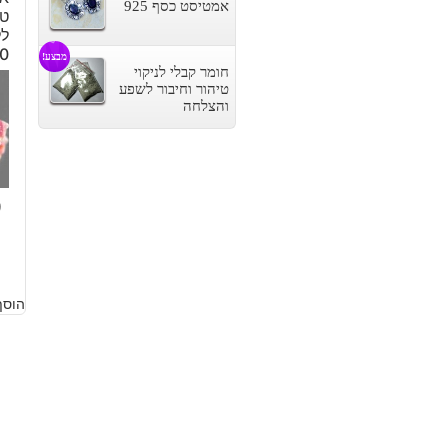
אמטיסט כסף 925
.
.
טו
לל
70
מבצע!
חומר קבלי לניקוי
טיהור וחיבור לשפע
והצלחה
9
הוסף