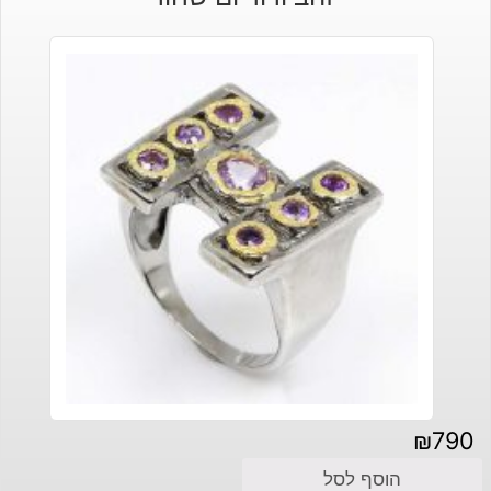
₪120.
₪90.
₪
790
הוסף לסל