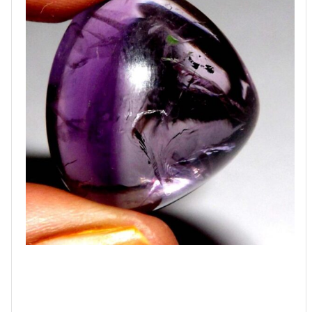
קבושון
במשקל:
26.10
קרט