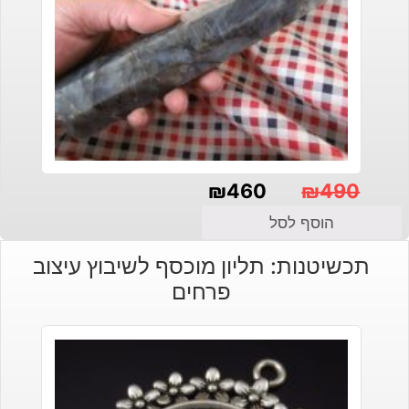
₪
460
₪
490
המחיר
המחיר
הוסף לסל
הנוכחי
המקורי
תכשיטנות: תליון מוכסף לשיבוץ עיצוב
היה:
הוא:
פרחים
₪490.
₪460.