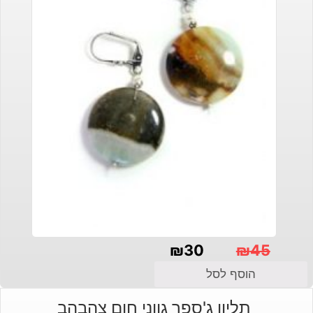
₪
30
₪
45
המחיר
המחיר
הוסף לסל
הנוכחי
המקורי
תליון ג'ספר גווני חום צהבהב