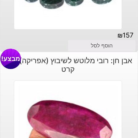
₪
157
הוסף לסל
מבצע!
אבן חן: רובי מלוטש לשיבוץ (אפריקה) 267
קרט