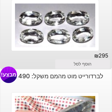
₪
295
הוסף לסל
מבצע!
לברדורייט מוט מהמם משקל: 490 גרם