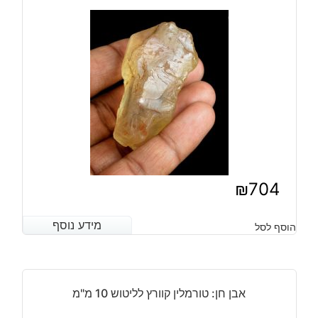
18
מ"מ
במשקל:
0.9
קרט
₪
704
מידע נוסף
מידע נוסף
הוסף לסל
אבן חן: טורמלין קוורץ לליטוש 10 מ"מ