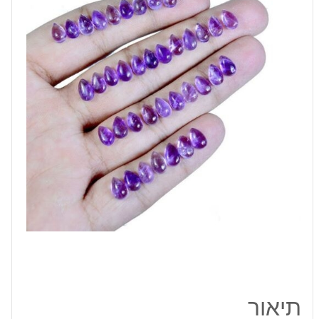
טיפה
מידה:
15-
18
מ"מ
במשקל:
0.9
קרט
תיאור