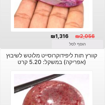
₪
1,316
₪
2,056
המחיר
המחיר
הוסף לסל
הנוכחי
המקורי
קוורץ תות ליפידוקרוסייט מלוטש לשיבוץ
היה:
הוא:
(אפריקה) במשקל: 5.20 קרט
₪2,056.
₪1,316.