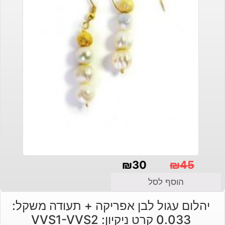
₪
30
₪
45
המחיר
המחיר
הוסף לסל
הנוכחי
המקורי
יהלום עגול לבן אפריקה + תעודה משקל:
היה:
הוא:
0.033 קרט ניקיון: VVS1-VVS2