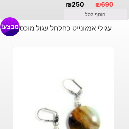
₪
250
₪
690
המחיר
המחיר
הוסף לסל
הנוכחי
המקורי
מבצע!
עגילי אמזונייט כחלחל עגול מוכסף
היה:
הוא:
₪690.
₪250.