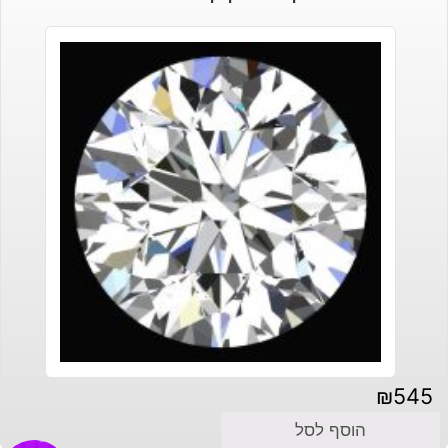
₪30.
₪45.
₪
545
הוסף לסל