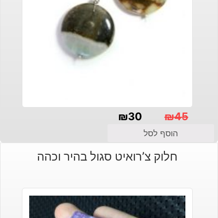
₪
30
₪
45
המחיר
המחיר
הוסף לסל
הנוכחי
המקורי
חלוק צ’רואיט סגול בהיר וכהה
היה:
הוא:
₪30.
₪45.