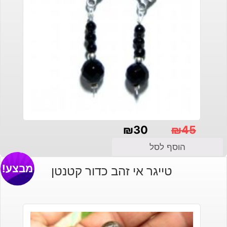
₪
30
₪
45
המחיר
המחיר
הוסף לסל
הנוכחי
המקורי
מבצע!
טייגר אי זהב כדור קטנטן
היה:
הוא:
₪30.
₪45.