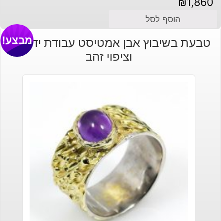
₪
1,860
הוסף לסל
מבצע!
טבעת בשיבוץ אבן אמטיסט עבודת יד כסף
וציפוי זהב