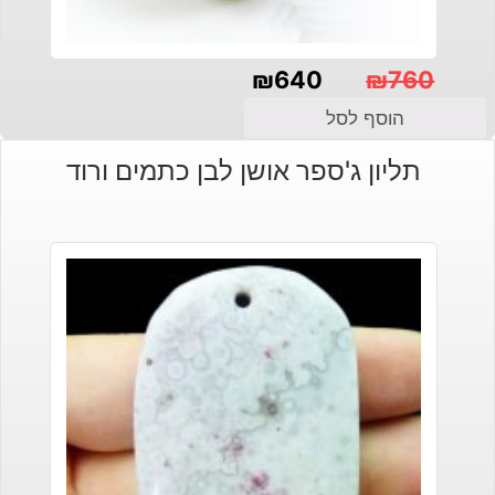
₪
640
₪
760
המחיר
המחיר
הוסף לסל
הנוכחי
המקורי
תליון ג'ספר אושן לבן כתמים ורוד
היה:
הוא:
₪640.
₪760.