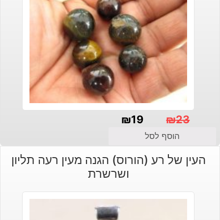
₪
19
₪
23
המחיר
המחיר
הוסף לסל
הנוכחי
המקורי
העין של רע (הורוס) הגנה מעין רעה תליון
היה:
הוא:
ושרשרת
₪23.
₪19.