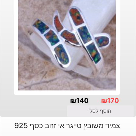
₪
140
₪
170
המחיר
המחיר
הוסף לסל
הנוכחי
המקורי
צמיד משובץ טייגר אי זהב כסף 925
היה:
הוא: