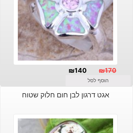
₪
140
₪
170
המחיר
המחיר
הוסף לסל
הנוכחי
המקורי
אגט דרגון לבן חום חלוק שטוח
היה:
הוא:
₪140.
₪170.