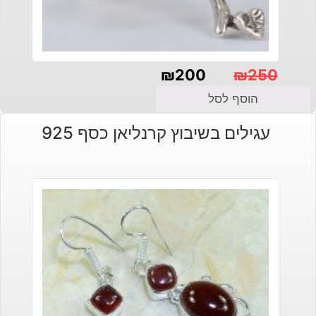
₪
200
₪
250
המחיר
המחיר
הוסף לסל
הנוכחי
המקורי
עגילים בשיבוץ קרנליאן כסף 925
היה:
הוא:
₪200.
₪250.