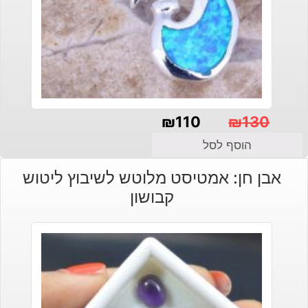
₪
110
₪
130
המחיר
המחיר
הוסף לסל
הנוכחי
המקורי
אבן חן: אמטיסט מלוטש לשיבוץ ליטוש
היה:
הוא:
קבושון
₪130.
₪110.