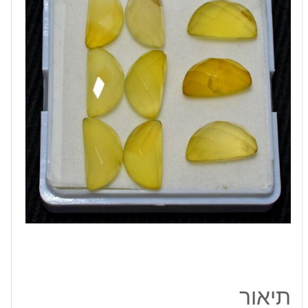
מידה:
8*15
מ"מ
במשקל:
4.60
קרט
תיאור