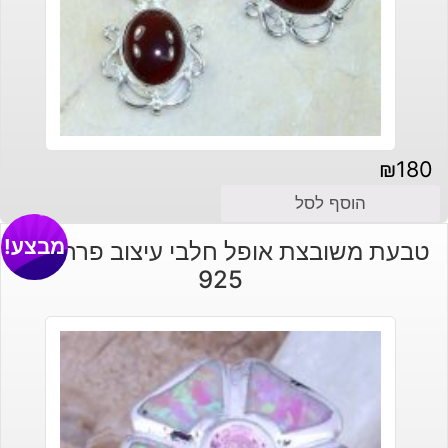
₪
180
הוסף לסל
מבצע!
טבעת משובצת אופל חלבי עיצוב פרח כסף
925