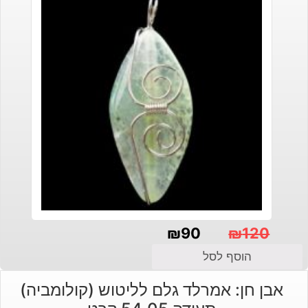
₪
90
₪
120
המחיר
המחיר
הוסף לסל
הנוכחי
המקורי
אבן חן: אמרלד גלם לליטוש (קולומביה)
היה:
הוא: