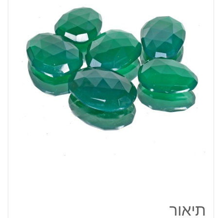
מידה:
19-
22
מ"מ
במשקל:
כ
15
קרט
תיאור