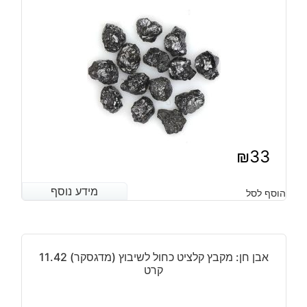
מ"מ
במשקל:
כ
15
קרט
₪
33
מידע נוסף
מידע נוסף
הוסף לסל
אבן חן: מקבץ קלציט כחול לשיבוץ (מדגסקר) 11.42
קרט