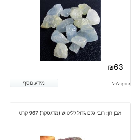
₪
63
מידע נוסף
מידע נוסף
הוסף לסל
אבן חן: רובי גלם גדול לליטוש (מדגסקר) 967 קרט