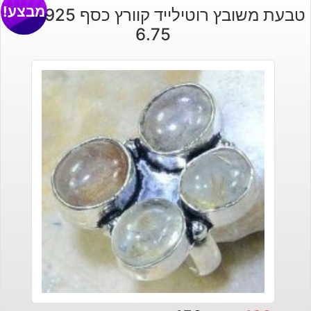
מבצע!
טבעת משובץ רוטילייד קוורץ כסף 925 מידה:
6.75