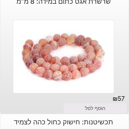
שרשרת אגט כתום במידה: 8 מ"מ
₪
57
הוסף לסל
תכשיטנות: חישוק כחול כהה לצמיד