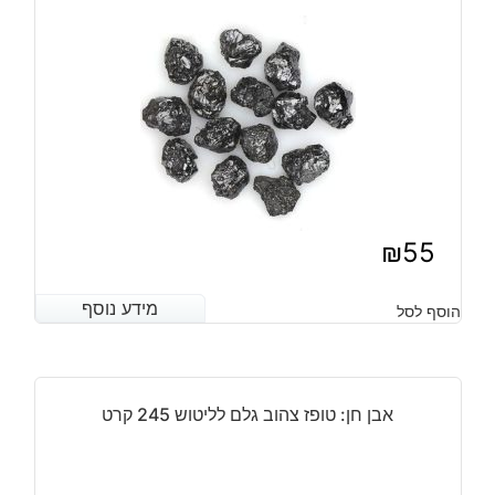
מ"מ
במשקל:
13
קרט
₪
55
מידע נוסף
מידע נוסף
הוסף לסל
אבן חן: טופז צהוב גלם לליטוש 245 קרט