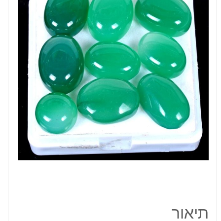
מידה:
12-
19
מ"מ
במשקל:
13
קרט
תיאור