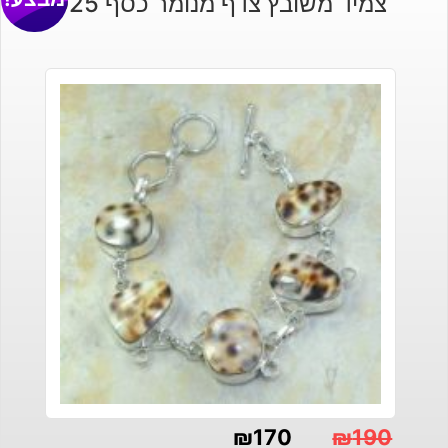
צמיד משובץ צדף מנומר כסף 925
₪
170
₪
190