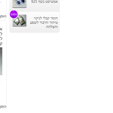
4
אמטיסט כסף 925
מבצע!
הוסף
חומר קבלי לניקוי
טיהור וחיבור לשפע
והצלחה
אב
לג
ק
8
הוסף