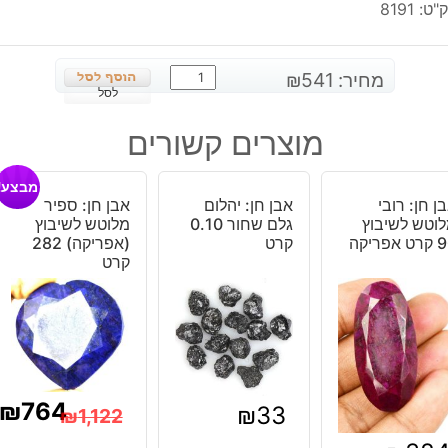
"ט:
8191
כמות
מחיר:
541
₪
של
לסל
אבן
מוצרים קשורים
חן:
רובי
מבצע!
מלוטש
ן חן: רובי
אבן חן: יהלום
אבן חן: ספיר
לשיבוץ
וטש לשיבוץ
גלם שחור 0.10
מלוטש לשיבוץ
164
 אפריקה
קרט
(אפריקה) 282
קרט
קרט
₪
764
₪
33
₪
1,122
המחיר
המחיר