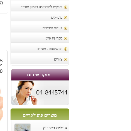
מק
דיסקים למדיטציה בדמיון מודרך
מוביילים
קערות טיבטיות
ספרי ניו אייג'
תכשיטנות - מוצרים
אב
ציורים
מל
90 קרט
מוצרים פופולאריים
עגילים בשיבוץ