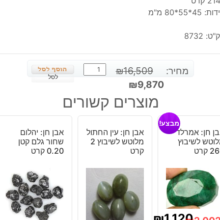
2 קרט
: 45*55*80 מ"מ
"ט:
8732
כמות
מחיר:
16,509
₪
של
לסל
המחיר
המחיר
₪
9,870
אבן
המקורי
הנוכחי
מוצרים קשורים
חן:
היה:
הוא:
בריל
₪9,870.
₪16,509.
מבצע!
צהוב
ן חן: אמרלד
אבן חן: עין החתול
אבן חן: יהלום
גדול
וטש לשיבוץ
מלוטש לשיבוץ 2
שחור גלם קטן
מלוטש
 קרט
קרט
0.20 קרט
(אפגניסטן)
מהמם
תעודה
2144
קרט
₪
1,120