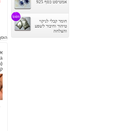
2
אמטיסט כסף 925
ה
ה
מבצע!
ה
ה
חומר קבלי לניקוי
טיהור וחיבור לשפע
ה
ה
והצלחה
הוסף
.
.
אב
גו
ק
8