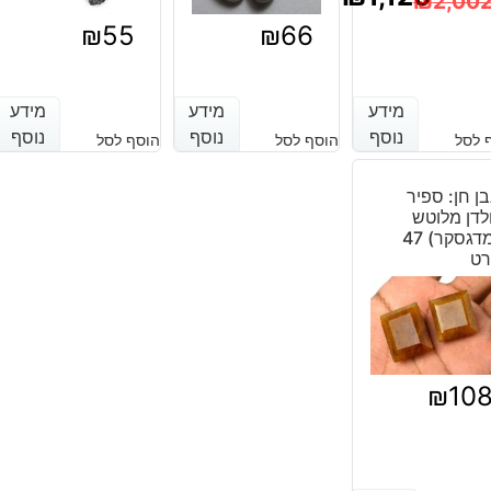
₪
2,00
מחיר
מחיר
₪
55
₪
66
נוכחי
מקורי
יה:
וא:
מידע
מידע
מידע
מידע
מידע
מידע
נוסף
נוסף
נוסף
נוסף
נוסף
נוסף
 לסל
הוסף לסל
הוסף לסל
₪2,002
₪1,120
ן חן: ספיר
לדן מלוטש
(מדגסקר) 47
רט
₪
10