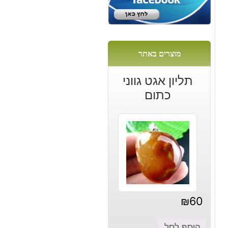
ש
יסטן)
ם
ה
מוצרים באתר
תליון אגט גווני
כתום
₪
60
הוסף לסל