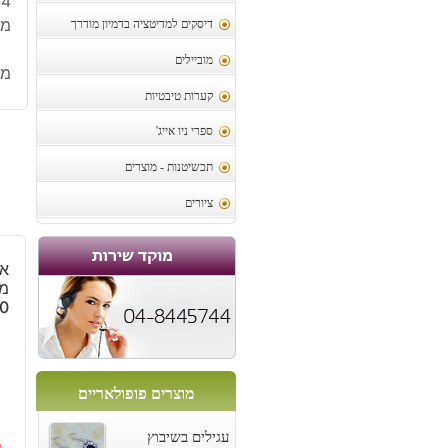
144
מידות
דיסקים למדיטציה בדמיון מודרך
מוביילים
מק
קערות טיבטיות
ספרי ניו אייג'
תכשיטנות - מוצרים
ציורים
אב
מל
260
מוצרים פופולאריים
עגילים בשיבוץ