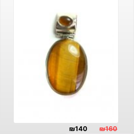
₪
140
₪
160