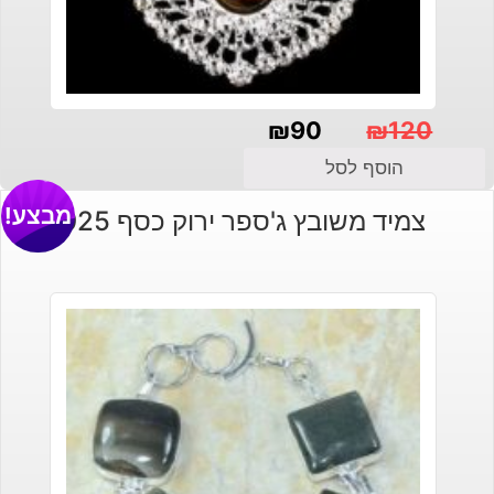
₪
90
₪
120
המחיר
המחיר
הוסף לסל
הנוכחי
המקורי
מבצע!
צמיד משובץ ג'ספר ירוק כסף 925
היה:
הוא:
₪120.
₪90.