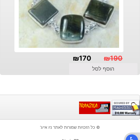
₪
170
₪
190
המחיר
המחיר
הוסף לסל
הנוכחי
המקורי
היה:
הוא:
₪190.
₪170.
© כל הזכויות שמורות לאתר ניו אייג'
פתח סרגל נגישות