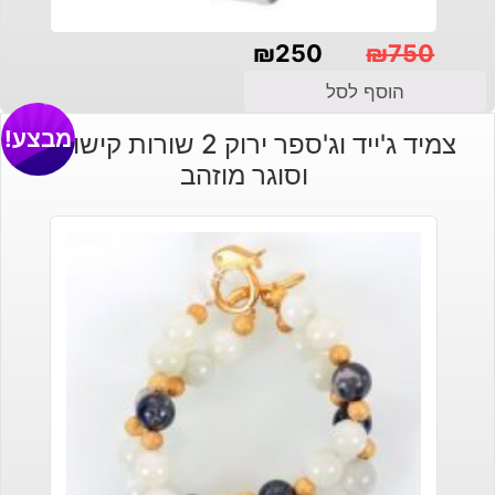
₪
250
₪
750
המחיר
המחיר
הוסף לסל
הנוכחי
המקורי
מבצע!
צמיד ג'ייד וג'ספר ירוק 2 שורות קישוטים
היה:
הוא:
וסוגר מוזהב
₪250.
₪750.