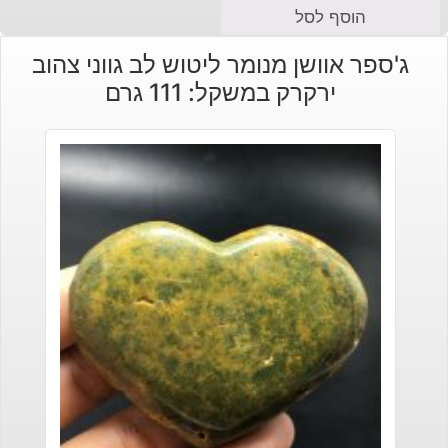
המחיר
המחיר
הוסף לסל
הנוכחי
המקורי
ג'ספר אוושן מנומר ליטוש לב גווני צהוב
היה:
הוא:
ירקרק במשקל: 111 גרם
₪140.
₪160.