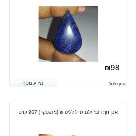
מידה:
כ
4
מ"מ
₪
98
מידע נוסף
מידע נוסף
הוסף לסל
אבן חן: רובי גלם גדול לליטוש (מדגסקר) 967 קרט