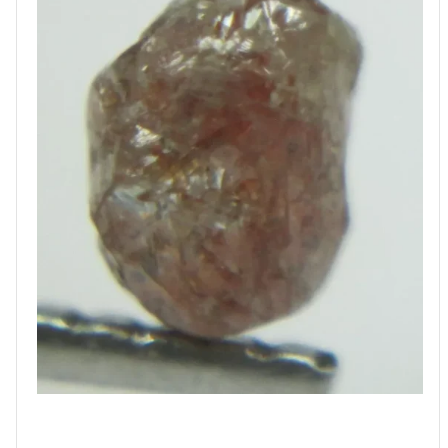
0.47
קרט
מידה:
כ
4
מ"מ