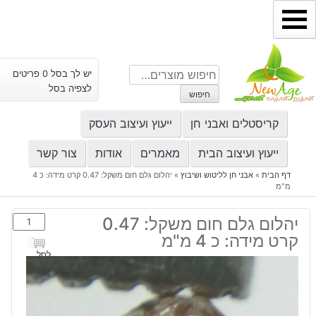
ילוג
תוכן
חיפוש
יש לך בסל 0 פריטים
עבור:
לצפיה בסל
חיפוש
קריסטלים ואבני חן
ייעוץ ועיצוב העסק
ייעוץ ועיצוב הבית
מאמרים
אודות
צור קשר
דף הבית
»
אבני חן לליטוש ושיבוץ
»
יהלום גלם חום משקל: 0.47 קרט מידה: כ 4
מ"מ
כמות
יהלום גלם חום משקל: 0.47
של
קרט מידה: כ 4 מ"מ
יהלום
לסל
גלם
חום
משקל: