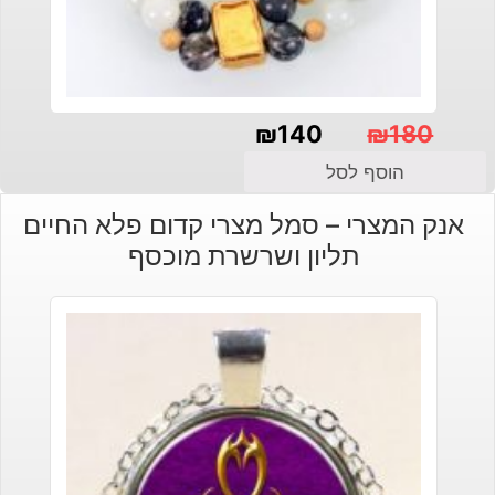
₪
140
₪
180
המחיר
המחיר
הוסף לסל
הנוכחי
המקורי
אנק המצרי – סמל מצרי קדום פלא החיים
היה:
הוא:
תליון ושרשרת מוכסף
₪140.
₪180.