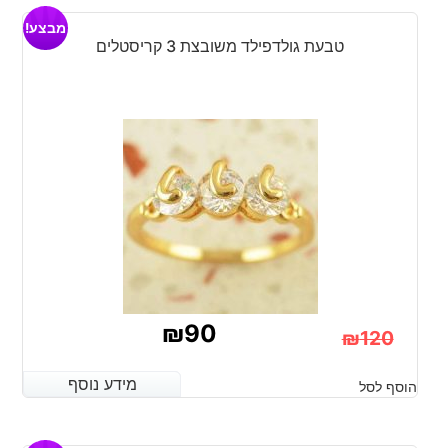
היה:
הוא:
מבצע!
₪120.
₪70.
טבעת גולדפילד משובצת 3 קריסטלים
₪
90
₪
120
המחיר
המחיר
מידע נוסף
מידע נוסף
הוסף לסל
הנוכחי
המקורי
היה:
הוא: