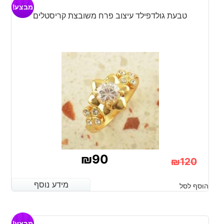
מבצע!
₪120.
₪90.
טבעת גולדפילד עיצוב פרח משובצת קריסטלים
₪
90
₪
120
המחיר
המחיר
מידע נוסף
מידע נוסף
הוסף לסל
הנוכחי
המקורי
היה:
הוא:
מבצע!