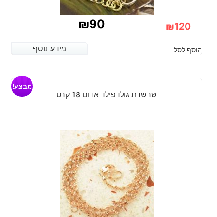
₪
90
₪
120
המחיר
המחיר
מידע נוסף
מידע נוסף
הוסף לסל
הנוכחי
המקורי
היה:
הוא:
מבצע!
₪120.
₪90.
שרשרת גולדפילד אדום 18 קרט