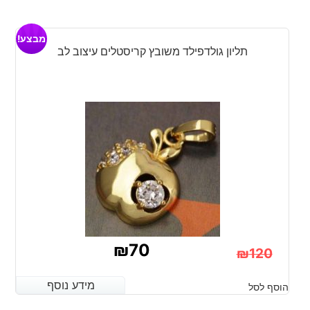
מבצע!
תליון גולדפילד משובץ קריסטלים עיצוב לב
₪
70
₪
120
המחיר
המחיר
מידע נוסף
מידע נוסף
הוסף לסל
הנוכחי
המקורי