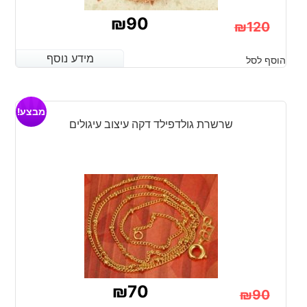
₪
90
₪
120
המחיר
המחיר
מידע נוסף
מידע נוסף
הוסף לסל
הנוכחי
המקורי
היה:
הוא:
מבצע!
₪120.
₪90.
שרשרת גולדפילד דקה עיצוב עיגולים
₪
70
₪
90