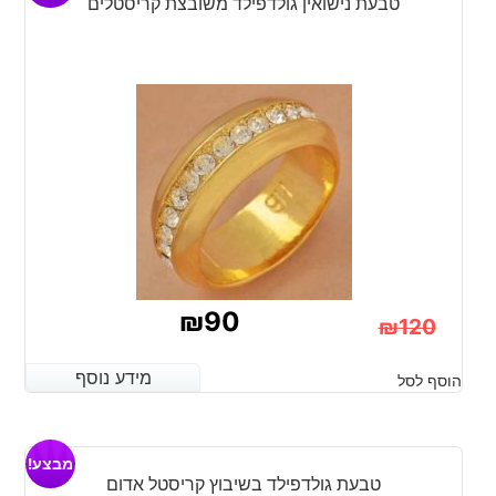
טבעת נישואין גולדפילד משובצת קריסטלים
₪
90
₪
120
המחיר
המחיר
מידע נוסף
מידע נוסף
הוסף לסל
הנוכחי
המקורי
היה:
הוא:
מבצע!
₪120.
₪90.
טבעת גולדפילד בשיבוץ קריסטל אדום