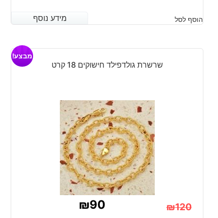
המחיר
המחיר
מידע נוסף
מידע נוסף
הוסף לסל
הנוכחי
המקורי
היה:
הוא:
₪90.
₪70.
מבצע!
שרשרת גולדפילד חישוקים 18 קרט
₪
90
₪
120