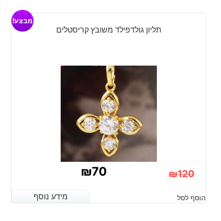
היה:
הוא:
מבצע!
₪120.
₪70.
תליון גולדפילד משובץ קריסטלים
₪
70
₪
120
המחיר
המחיר
מידע נוסף
מידע נוסף
הוסף לסל
הנוכחי
המקורי