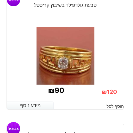
₪120.
₪90.
טבעת גולדפילד בשיבוץ קריסטל
₪
90
₪
120
המחיר
המחיר
מידע נוסף
מידע נוסף
הוסף לסל
הנוכחי
המקורי
היה:
הוא:
מבצע!
₪120.
₪90.