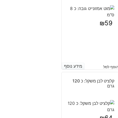
₪
59
מידע נוסף
מידע נוסף
וסף לסל
קלציט לבן משקל: כ 120
גרם
₪
64